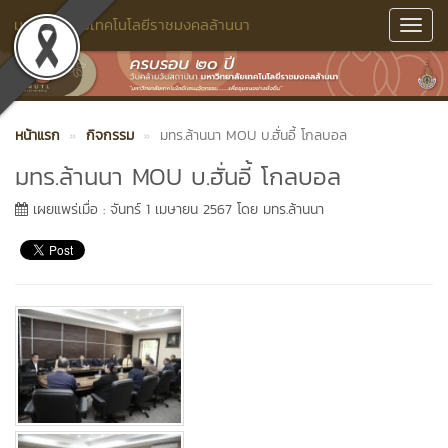
มหาวิทยาลัยเทคโนโลยีราชมงคลล้านนา
Toggl
Navig
หน้าแรก
กิจกรรม
มทร.ล้านนา MOU บ.ฮั่นอี้ โกลบอล
มทร.ล้านนา MOU บ.ฮั่นอี้ โกลบอล
เผยแพร่เมื่อ : จันทร์ 1 เมษายน 2567 โดย มทร.ล้านนา