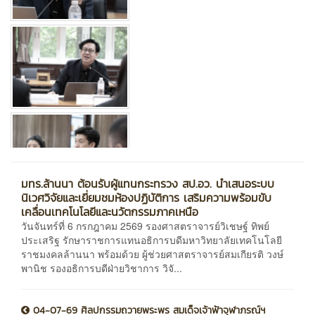
มทร.ล้านนา ต้อนรับผู้แทนกระทรวง สป.อว. นำเสนอระบบ
นิเวศวิจัยและเยี่ยมชมห้องปฏิบัติการ เสริมความพร้อมขับ
เคลื่อนเทคโนโลยีและนวัตกรรมภาคเหนือ
วันจันทร์ที่ 6 กรกฎาคม 2569 รองศาสตราจารย์วิเชษฐ์ ทิพย์
ประเสริฐ รักษาราชการแทนอธิการบดีมหาวิทยาลัยเทคโนโลยี
ราชมงคลล้านนา พร้อมด้วย ผู้ช่วยศาสตราจารย์สมเกียรติ วงษ์
พานิช รองอธิการบดีฝ่ายวิชาการ วิจั...
04-07-69 ศิลปกรรมถวายพระพร สมเด็จเจ้าฟ้าจุฬาภรณ์ฯ