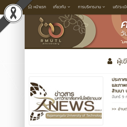
หน้าแรก
เกี่ยวกับ
การบริหารงาน
มติ/ระเบ
ผู้เ
ประกาศม
และภาพห
ล้านนา 
จันทร์ 9
>> อ่านต