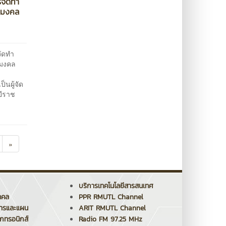
รจัดทำ
าชมงคล
ัดทำ
ชมงคล
----
นผู้จัด
ยีราช
»
บริการเทคโนโลยีสารสนเทศ
คคล
PPR RMUTL Channel
การและแผน
ARIT RMUTL Channel
็กทรอนิกส์
Radio FM 97.25 MHz