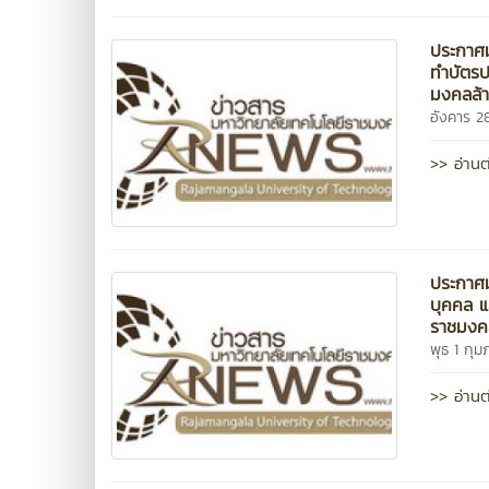
ประกาศม
ทำบัตรป
มงคลล้
อังคาร 2
>> อ่านต
ประกาศม
บุคคล แ
ราชมงค
พุธ 1 กุม
>> อ่านต