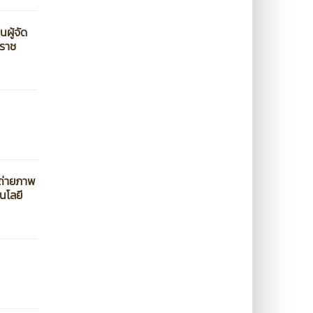
ผู้จัด
ีราช
รถ่ายภาพ
นโลยี