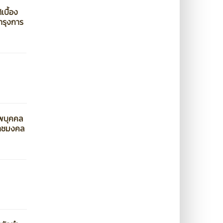
เบื้อง
ำรุงการ
าพบุคคล
ราชมงคล