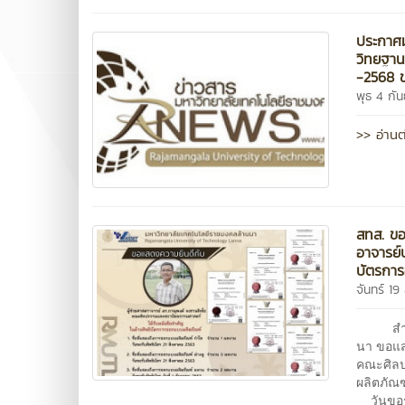
ประกาศม
วิทยฐา
-2568 ข
พุธ 4 กั
>> อ่านต
สทส. ขอ
อาจารย์
บัตรกา
จันทร์ 1
สำนักงา
นา ขอแส
คณะศิลป
ผลิตภัณฑ
วันขอรั