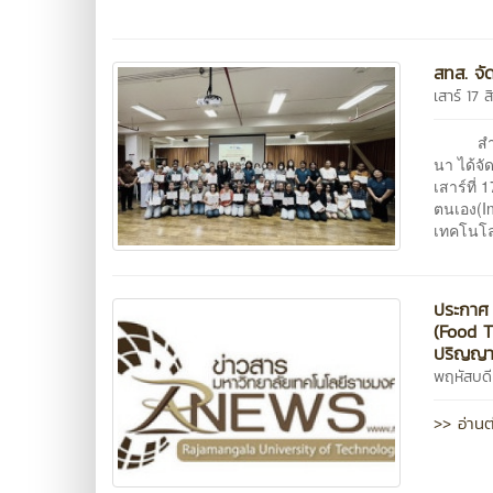
สทส. จั
เสาร์ 17
สำนักงา
นา ได้จั
เสาร์ที่
ตนเอง(In
เทคโนโล
ประกาศ 
(Food T
ปริญญาบ
พฤหัสบดี
>> อ่านต