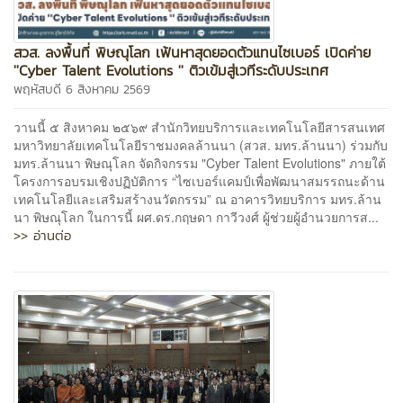
สวส. ลงพื้นที่ พิษณุโลก เฟ้นหาสุดยอดตัวแทนไซเบอร์ เปิดค่าย
''Cyber Talent Evolutions '' ติวเข้มสู่เวทีระดับประเทศ
พฤหัสบดี 6 สิงหาคม 2569
วานนี้ ๕ สิงหาคม ๒๕๖๙ สำนักวิทยบริการและเทคโนโลยีสารสนเทศ
มหาวิทยาลัยเทคโนโลยีราชมงคลล้านนา (สวส. มทร.ล้านนา) ร่วมกับ
มทร.ล้านนา พิษณุโลก จัดกิจกรรม "Cyber Talent Evolutions" ภายใต้
โครงการอบรมเชิงปฏิบัติการ “ไซเบอร์แคมป์เพื่อพัฒนาสมรรถนะด้าน
เทคโนโลยีและเสริมสร้างนวัตกรรม” ณ อาคารวิทยบริการ มทร.ล้าน
นา พิษณุโลก ในการนี้ ผศ.ดร.กฤษดา กาวีวงศ์ ผู้ช่วยผู้อำนวยการส...
>> อ่านต่อ