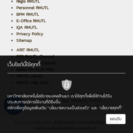
Regis RMUTL
Personnel RMUTL
BPM RMUTL
E-Office RMUTL
IQA RMUTL
Privacy Policy
Sitemap
ARIT RMUTL
PPR RMUTL Channel
ARIT RMUTL Channel
เว็บไซต์นี้ใช้คุกกี้
Radio FM 97.25 MHz
RMUTL Library
RMUTL Help Desk
Rajamangala University of Technology Lanna : 128 Huay
มหาวิทยาลัยเทคโนโลยีราชมงคลล้านนา เราใช้คุกกี้เพื่อให้ท่านได้รับ
Kaew Road, Muang, Chiang Mai, Thailand, 50300
ประสบการณ์การใช้งานที่ดียิ่งขึ้น
Tel : +66 5392 1444 , Email : saraban@rmutl.ac.th
คลิกเพื่อดูข้อมูลเพิ่มเติม
"นโยบายความเป็นส่วนตัว"
และ
"นโยบายคุกกี้"
ยอมรับ
ออกแบบและพัฒนาโดย
สำนักวิทยบริการและเทคโนโลยีสารสนเทศ
มหาวิทยาลัยเทคโนโลยีราชมงคลล้านนา