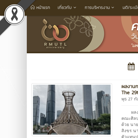
หน้าแรก
เกี่ยวกับ
การบริหารงาน
มติ/ระเบ
ผลงานก
The 29
พุธ 27 ก
ผลงานก
คณะศิล
ด้วย นาย
สิงขร นา
ตัวแทนปร