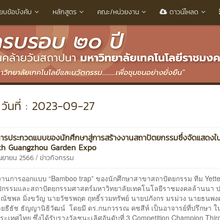
ียบข้อบังคับ
หลักสูตร
คณะ/หน่วยงาน
ดาวน์โหลด
วันที่ : 2023-09-27
ารประกวดแบบของนักศึกษาสู่การสร้างงานสถาปัตยกรรมซึ่งจัดแสดงใ
th Guangzhou Garden Expo
/
ันยายน 2566
ข่าวกิจกรรม
ารออกแบบ “Bamboo trap” ของนักศึกษาสาขาสถาปัตยกรรม ทีม Yett
ปกรรมและสถาปัตยกรรมศาสตร์มหาวิทยาลัยเทคโนโลยีราชมงคลล้านนา 
ณัชพล มิ่งขวัญ นายวัชรพฤต ฤทธิ์รวมทรัพย์ นายปภังกร มรม่วง นายธนพงศ์
ยธีธัช ธัญญานิธิวัฒน์ โดยมี ดร.กนกวรรณ คชสีห์ เป็นอาจารย์ที่ปรึกษา 
ะเทศไทย ซึ่งได้รับรางวัลชนะเลิศอันดับที่ 3 Competition Champion Thir