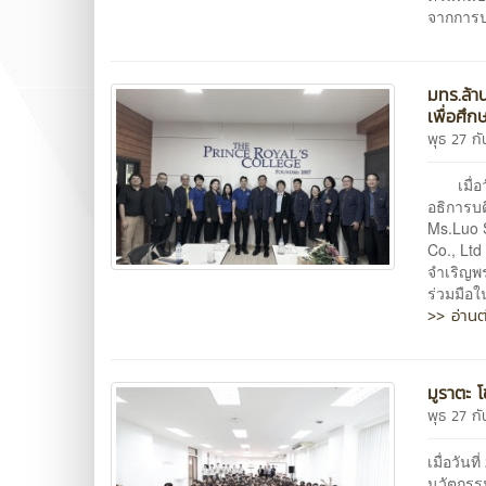
จากการ
มทร.ล้า
เพื่อศึก
พุธ 27 ก
เมื่อวัน
อธิการบ
Ms.Luo S
Co., Lt
จำเริญพร
ร่วมมือใ
>> อ่านต
มูราตะ 
พุธ 27 ก
เมื่อวัน
นวัตกรร