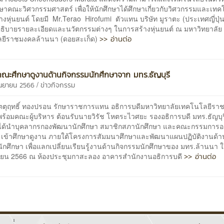
กษาคณะวิศวกรรมศาสตร์ เพื่อให้นักศึกษาได้ศึกษาเกี่ยวกับวิศวกรรมและเทคโ
งหุ่นยนต์ โดยมี Mr.Terao Hirofumi ตัวแทน บริษัท มูราตะ (ประเทศญี่ปุ่
อธิบายรายละเอียดและนวัตกรรมต่างๆ ในการสร้างหุ่นยนต์ ณ มหาวิทยาลัย
>> อ่านต่อ
ยีราชมงคลล้านนา (ดอยสะเก็ด)
คณะศึกษาดูงานด้านกิจกรรมนักศึกษาจาก มทร.ธัญบุรี
/
ันยายน 2566
ข่าวกิจกรรม
ัตตุฤทธิ์ ทองปรอน รักษาราชการแทน อธิการบดีมหาวิทยาลัยเทคโนโลยีร
ร้อมคณะผู้บริหาร ต้อนรับนายวิรัช โหตระไวศยะ รองอธิการบดี มทร.ธัญบุร
่ได้นำบุคลากรกองพัฒนานักศึกษา สมาชิกสภานักศึกษา และคณะกรรมการอ
า เข้าศึกษาดูงาน ภายใต้โครงการสัมมนาศึกษาและพัฒนาแผนปฏิบัติงานด้า
ักศึกษา เพื่อแลกเปลี่ยนเรียนรู้งานด้านกิจกรรมนักศึกษาของ มทร.ล้านนา ใน
>> อ่านต่อ
ายน 2566 ณ ห้องประชุมกาสะลอง อาคารสำนักงานอธิการบดี