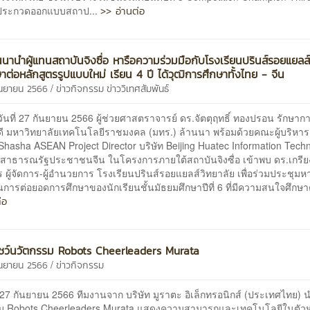
>> อ่านต่อ
ประกวดออกแบบสถาป...
นนานำผู้แทนสถาบันจิงซื่อ หารือความร่วมมือกับโรงเรียนปรินส์รอยแยลส์
ษาต่อหลักสูตรรูปแบบใหม่ เรียน 4 ปี ได้วุฒิการศึกษาทั้งไทย - จีน
/
ันยายน 2566
ข่าวกิจกรรม
ข่าววิเทศสัมพันธ์
ที่ 27 กันยายน 2566 ผู้ช่วยศาสตราจารย์ ดร.จัตตุฤทธิ์ ทองปรอน รักษาก
ดี มหาวิทยาลัยเทคโนโลยีราชมงคล (มทร.) ล้านนา พร้อมด้วยคณะผู้บริหา
hasha ASEAN Project Director บริษัท Beijing Huatec Information Tech
d สาธารณรัฐประชาชนจีน ในโครงการภายใต้สถาบันจิงซื่อ เข้าพบ ดร.เกรียง
 ผู้จัดการ-ผู้อำนวยการ โรงเรียนปรินส์รอยแยลส์วิทยาลัย เพื่อร่วมประชุม
นการต่อยอดการศึกษาของนักเรียนชั้นมัธยมศึกษาปีที่ 6 ที่มีความสนใจศึกษาต
่อ
โชว์นวัตกรรม Robots Cheerleaders Murata
/
ันยายน 2566
ข่าวกิจกรรม
ที่ 27 กันยายน 2566 ทีมงานจาก บริษัท มูราตะ อิเล็กทรอนิกส์ (ประเทศไทย
ม Robots Cheerleaders Murata แสดงความสามารถและเทคโนโลยีในตัวหุ