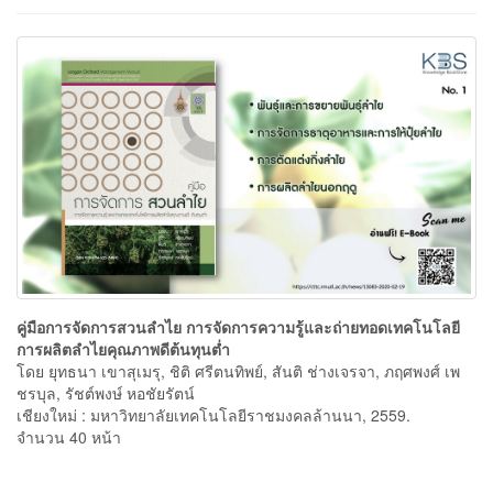
คู่มือการจัดการสวนลำไย การจัดการความรู้และถ่ายทอดเทคโนโลยี
การผลิตลำไยคุณภาพดีต้นทุนต่ำ
โดย ยุทธนา เขาสุเมรุ, ชิติ ศรีตนทิพย์, สันติ ช่างเจรจา, ภฤศพงศ์ เพ
ชรบุล, รัชต์พงษ์ หอชัยรัตน์
เชียงใหม่ : มหาวิทยาลัยเทคโนโลยีราชมงคลล้านนา, 2559.
จำนวน 40 หน้า