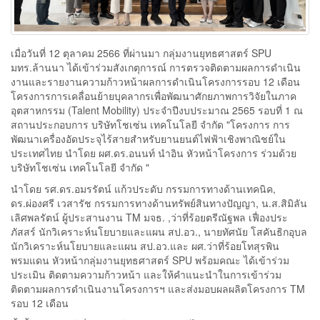
เมื่อวันที่ 12 ตุลาคม 2566 ที่ผ่านมา กลุ่มงานยุทธศาสตร์ SPU
มทร.ล้านนา ได้เข้าร่วมสังเกตุการณ์ การตรวจติดตามผลการดำเนิน
งานและรายงานความก้าวหน้าผลการดำเนินโครงการรอบ 12 เดือน
โครงการการเคลื่อนย้ายบุคลากรเพื่อพัฒนาศักยภาพการวิจัยในภาค
อุตสาหกรรม (Talent Mobility) ประจำปีงบประมาณ 2565 รอบที่ 1 ณ
สถานประกอบการ บริษัทโชเซ่น เทคโนโลยี จำกัด "โครงการ การ
พัฒนาเครื่องอัดประจุไร้สายสำหรับยานยนต์ไฟฟ้าเชิงพาณิชย์ใน
ประเทศไทย นำโดย ผศ.ดร.อนนท์ นำอิน หัวหน้าโครงการ ร่วมด้วย
บริษัทโชเซ่น เทคโนโลยี จำกัด "
นำโดย รศ.ดร.อมรรัตน์ แก้วประดับ กรรมการทางด้านเทคนิค,
ดร.ผ่องศรี เวสารัช กรรมการทางด้านทรัพย์สินทางปัญญา, น.ส.สิมิลัน
เลิศพลรัตน์ ผู้ประสานงาน TM มจธ. ,ว่าที่ร้อยตรีณัฐพล เฟื่องประ
ภัสสร์ นักวิเคราะห์นโยบายและแผน สป.อว., นายทัศนัย โสคันธิกอุบล
นักวิเคราะห์นโยบายและแผน สป.อว.และ ผศ.ว่าที่ร้อยโทสุรพิน
พรมแดน หัวหน้ากลุ่มงานยุทธศาสตร์ SPU พร้อมคณะ ได้เข้าร่วม
ประเมิน ติดตามความก้าวหน้า และให้คำแนะนำในการเข้าร่วม
ติดตามผลการดำเนินงานโครงการฯ และส่งมอบผลผลิตโครงการ TM
รอบ 12 เดือน