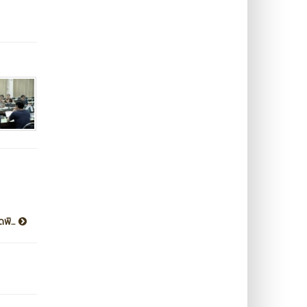
พิ...