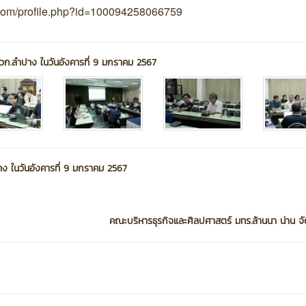
.com/profile.php?id=100094258066759
สวก.ลำปาง ในวันอังคารที่ 9 มกราคม 2567
าง ในวันอังคารที่ 9 มกราคม 2567
คณะบริหารธุรกิจและศิลปศาสตร์ มทร.ล้านนา น่าน จัด