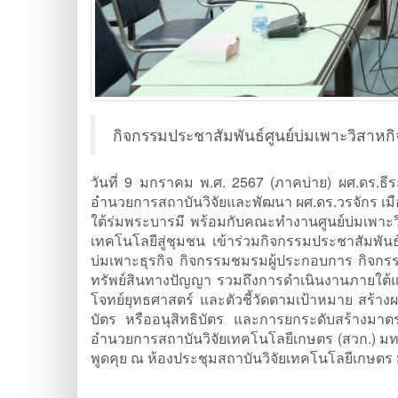
กิจกรรมประชาสัมพันธ์ศูนย์บ่มเพาะวิสาห
วันที่ 9 มกราคม พ.ศ. 2567 (ภาคบ่าย) ผศ.ดร.ธีระ
อำนวยการสถาบันวิจัยและพัฒนา ผศ.ดร.วรจักร เม
ใต้ร่มพระบารมี พร้อมกับคณะทำงานศูนย์บ่มเพาะว
เทคโนโลยีสู่ชุมชน เข้าร่วมกิจกรรมประชาสัมพั
บ่มเพาะธุรกิจ กิจกรรมชมรมผู้ประกอบการ กิจกร
ทรัพย์สินทางปัญญา รวมถึงการดำเนินงานภายใต้แ
โจทย์ยุทธศาสตร์ และตัวชี้วัดตามเป้าหมาย สร้าง
บัตร หรืออนุสิทธิบัตร และการยกระดับสร้างมาตร
อำนวยการสถาบันวิจัยเทคโนโลยีเกษตร (สวก.) มทร.
พูดคุย ณ ห้องประชุมสถาบันวิจัยเทคโนโลยีเกษ