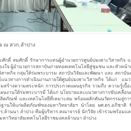
กิจ ณ สวก.ลำปาง
ศักดิ์ สมศักดิ์ รักษาการแทนผู้อำนวยการศูนย์บ่มเพาะวิสาหกิจ แ
ืองใจ ผู้อำนวยการสถาบันถ่ายทอดเทคโนโลยีสู่ชุมชน และหัวหน้
ิสาหกิจ กลุ่มใต้ร่มพระบารม สถาบันวิจัยและพัฒนา และ สถาบัน
นธ์แนวทางการดำเนินงานภายใต้ศูนย์บ่มเพาะวิสาหกิจ ได้แก่ แน
รมสร้างความตระหนัก การประกวดแผนธุรกิจ รวมถึง ความรู้เบื้อ
ผนงานใต้ร่มพระบารมี ได้แก่ นโยบายและแนวทางการขับเคลื่อนเ
ผลิตภัณฑ์ และเทคโนโลยีที่เหมาะสม พร้อมผลักดันนวัตกรรมสู่การ
ฐานให้แก่ผลิตภัณฑ์ของมหาวิทยาลัยฯ นำโดย ผศ.ดร.อภิชาติ ชิดบ
ล้านนา ลำปาง ทีมผู้บริหาร คณาจารย์ นักวิจัย เข้าร่วมพร้อมแล
ตร มหาวิทยาลัยเทคโนโลยีราชมงคลล้านนา ลำปาง