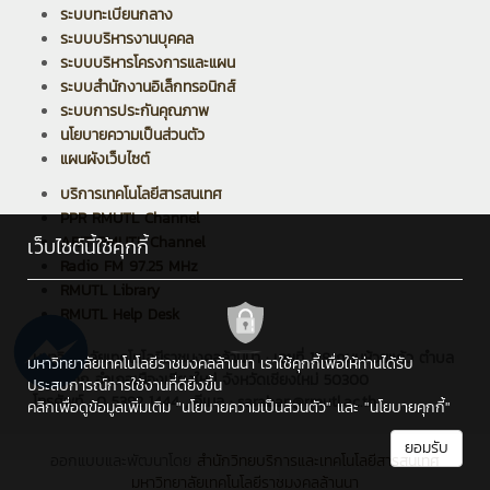
ระบบทะเบียนกลาง
ระบบบริหารงานบุคคล
ระบบบริหารโครงการและแผน
ระบบสำนักงานอิเล็กทรอนิกส์
ระบบการประกันคุณภาพ
นโยบายความเป็นส่วนตัว
แผนผังเว็บไซต์
บริการเทคโนโลยีสารสนเทศ
PPR RMUTL Channel
ARIT RMUTL Channel
เว็บไซต์นี้ใช้คุกกี้
Radio FM 97.25 MHz
RMUTL Library
RMUTL Help Desk
มหาวิทยาลัยเทคโนโลยีราชมงคลล้านนา : เลขที่ 128 ถนนห้วยแก้ว ตำบล
มหาวิทยาลัยเทคโนโลยีราชมงคลล้านนา เราใช้คุกกี้เพื่อให้ท่านได้รับ
ช้างเผือก อำเภอเมืองเชียงใหม่ จังหวัดเชียงใหม่ 50300
ประสบการณ์การใช้งานที่ดียิ่งขึ้น
โทรศัพท์ : 0 5392 1444 , อีเมล : saraban@rmutl.ac.th
คลิกเพื่อดูข้อมูลเพิ่มเติม
"นโยบายความเป็นส่วนตัว"
และ
"นโยบายคุกกี้"
ยอมรับ
ออกแบบและพัฒนาโดย
สำนักวิทยบริการและเทคโนโลยีสารสนเทศ
มหาวิทยาลัยเทคโนโลยีราชมงคลล้านนา