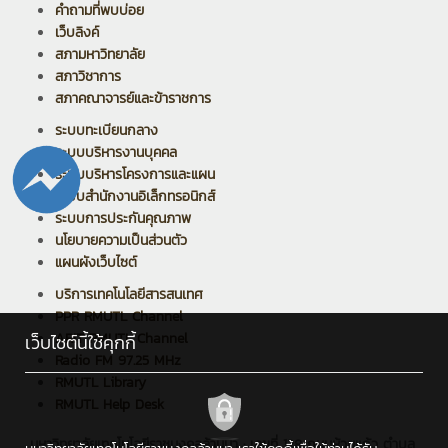
คำถามที่พบบ่อย
เว็บลิงค์
สภามหาวิทยาลัย
สภาวิชาการ
สภาคณาจารย์และข้าราชการ
ระบบทะเบียนกลาง
ระบบบริหารงานบุคคล
ระบบบริหารโครงการและแผน
ระบบสำนักงานอิเล็กทรอนิกส์
ระบบการประกันคุณภาพ
นโยบายความเป็นส่วนตัว
แผนผังเว็บไซต์
บริการเทคโนโลยีสารสนเทศ
PPR RMUTL Channel
ARIT RMUTL Channel
เว็บไซต์นี้ใช้คุกกี้
Radio FM 97.25 MHz
RMUTL Library
RMUTL Help Desk
มหาวิทยาลัยเทคโนโลยีราชมงคลล้านนา : เลขที่ 128 ถนนห้วยแก้ว ตำบล