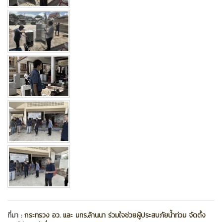
ที่มา :
กระทรวง อว. และ มทร.ล้านนา ร่วมใจช่วยผู้ประสบภัยน้ำท่วม จัดตั้ง