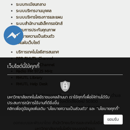
ระบบทะเบียนกลาง
ระบบบริหารงานบุคคล
ระบบบริหารโครงการและแผน
ระบบสำนักงานอิเล็กทรอนิกส์
ระบบการประกันคุณภาพ
นโยบายความเป็นส่วนตัว
แผนผังเว็บไซต์
บริการเทคโนโลยีสารสนเทศ
PPR RMUTL Channel
ARIT RMUTL Channel
เว็บไซต์นี้ใช้คุกกี้
Radio FM 97.25 MHz
RMUTL Library
RMUTL Help Desk
มหาวิทยาลัยเทคโนโลยีราชมงคลล้านนา : เลขที่ 128 ถนนห้วยแก้ว ตำบล
มหาวิทยาลัยเทคโนโลยีราชมงคลล้านนา เราใช้คุกกี้เพื่อให้ท่านได้รับ
ช้างเผือก อำเภอเมืองเชียงใหม่ จังหวัดเชียงใหม่ 50300
ประสบการณ์การใช้งานที่ดียิ่งขึ้น
โทรศัพท์ : 0 5392 1444 , อีเมล : saraban@rmutl.ac.th
คลิกเพื่อดูข้อมูลเพิ่มเติม
"นโยบายความเป็นส่วนตัว"
และ
"นโยบายคุกกี้"
ยอมรับ
ออกแบบและพัฒนาโดย
สำนักวิทยบริการและเทคโนโลยีสารสนเทศ
มหาวิทยาลัยเทคโนโลยีราชมงคลล้านนา