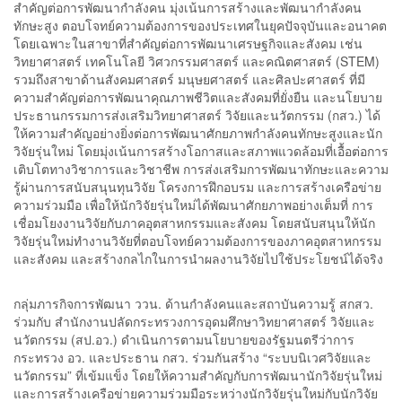
สำคัญต่อการพัฒนากำลังคน มุ่งเน้นการสร้างและพัฒนากำลังคน
ทักษะสูง ตอบโจทย์ความต้องการของประเทศในยุคปัจจุบันและอนาคต
โดยเฉพาะในสาขาที่สำคัญต่อการพัฒนาเศรษฐกิจและสังคม เช่น
วิทยาศาสตร์ เทคโนโลยี วิศวกรรมศาสตร์ และคณิตศาสตร์ (STEM)
รวมถึงสาขาด้านสังคมศาสตร์ มนุษยศาสตร์ และศิลปะศาสตร์ ที่มี
ความสำคัญต่อการพัฒนาคุณภาพชีวิตและสังคมที่ยั่งยืน และนโยบาย
ประธานกรรมการส่งเสริมวิทยาศาสตร์ วิจัยและนวัตกรรม (กสว.) ได้
ให้ความสำคัญอย่างยิ่งต่อการพัฒนาศักยภาพกำลังคนทักษะสูงและนัก
วิจัยรุ่นใหม่ โดยมุ่งเน้นการสร้างโอกาสและสภาพแวดล้อมที่เอื้อต่อการ
เติบโตทางวิชาการและวิชาชีพ การส่งเสริมการพัฒนาทักษะและความ
รู้ผ่านการสนับสนุนทุนวิจัย โครงการฝึกอบรม และการสร้างเครือข่าย
ความร่วมมือ เพื่อให้นักวิจัยรุ่นใหม่ได้พัฒนาศักยภาพอย่างเต็มที่ การ
เชื่อมโยงงานวิจัยกับภาคอุตสาหกรรมและสังคม โดยสนับสนุนให้นัก
วิจัยรุ่นใหม่ทำงานวิจัยที่ตอบโจทย์ความต้องการของภาคอุตสาหกรรม
และสังคม และสร้างกลไกในการนำผลงานวิจัยไปใช้ประโยชน์ได้จริง
กลุ่มภารกิจการพัฒนา ววน. ด้านกำลังคนและสถาบันความรู้ สกสว.
ร่วมกับ สำนักงานปลัดกระทรวงการอุดมศึกษาวิทยาศาสตร์ วิจัยและ
นวัตกรรม (สป.อว.) ดำเนินการตามนโยบายของรัฐมนตรีว่าการ
กระทรวง อว. และประธาน กสว. ร่วมกันสร้าง “ระบบนิเวศวิจัยและ
นวัตกรรม” ที่เข้มแข็ง โดยให้ความสำคัญกับการพัฒนานักวิจัยรุ่นใหม่
และการสร้างเครือข่ายความร่วมมือระหว่างนักวิจัยรุ่นใหม่กับนักวิจัย