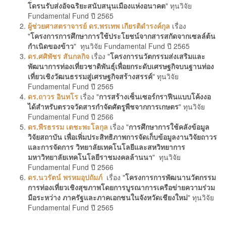
โดรนรับส่งอัจฉริยะสนับสนุนเมืองแห่งอนาคต
" ทุนวิจัย
Fundamental Fund ปี 2565
ผู้ช่วยศาสตราจารย์ ดร.พรเทพ เกียรติดำรงค์กุล
เรื่อง
"
โครงการการศึกษาการใช้ประโยชน์จากสารสกัดจากเซลล์ต้น
กำเนิดของข้าว
" ทุนวิจัย Fundamental Fund ปี 2565
ดร.ศศิพัชร สันกลกิจ
เรื่อง "
โครงการนวัตกรรมส่งเสริมและ
พัฒนาการท่องเที่ยวชาติพันธุ์เพื่อยกระดับเศรษฐกิจบนฐานท่อง
เที่ยวเชิงวัฒนธรรมสู่เศรษฐกิจสร้างสรรค์
" ทุนวิจัย
Fundamental Fund ปี 2565
ดร.ถาวร อินทโร
เรื่อง "
การสร้างเซ็นเซอร์กราฟีนแบบโค้งงอ
ได้สำหรับตรวจวัดสารกำจัดศัตรูพืชจากการเกษตร
" ทุนวิจัย
Fundamental Fund ปี 2566
ดร.พีรธรรม เตชะพะโลกุล
เรื่อง "
การศึกษาการใช้คลังข้อมูล
วิจัยสถาบัน เพื่อเพิ่มประสิทธิภาพการจัดเก็บข้อมูลงานวิจัยถาวร
และการจัดการ วิทยาลัยเทคโนโลยีและสหวิทยาการ
มหาวิทยาลัยเทคโนโลยีราชมงคลล้านนา
" ทุนวิจัย
Fundamental Fund ปี 2566
ดร.นวรัตน์ พรหมอุปถัมภ์
เรื่อง "
โครงการการพัฒนานวัตกรรม
การท่องเที่ยวเชิงสุขภาพโดยการบูรณาการเครือข่ายความร่วม
มือระหว่าง ภาครัฐและภาคเอกชนในจังหวัดเชียงใหม่
" ทุนวิจัย
Fundamental Fund ปี 2565