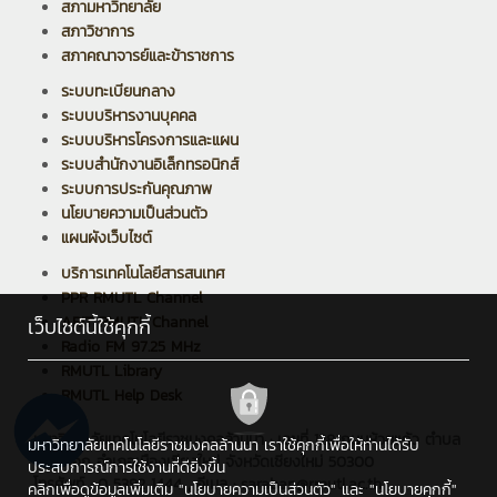
สภามหาวิทยาลัย
สภาวิชาการ
สภาคณาจารย์และข้าราชการ
ระบบทะเบียนกลาง
ระบบบริหารงานบุคคล
ระบบบริหารโครงการและแผน
ระบบสำนักงานอิเล็กทรอนิกส์
ระบบการประกันคุณภาพ
นโยบายความเป็นส่วนตัว
แผนผังเว็บไซต์
บริการเทคโนโลยีสารสนเทศ
PPR RMUTL Channel
ARIT RMUTL Channel
เว็บไซต์นี้ใช้คุกกี้
Radio FM 97.25 MHz
RMUTL Library
RMUTL Help Desk
มหาวิทยาลัยเทคโนโลยีราชมงคลล้านนา : เลขที่ 128 ถนนห้วยแก้ว ตำบล
มหาวิทยาลัยเทคโนโลยีราชมงคลล้านนา เราใช้คุกกี้เพื่อให้ท่านได้รับ
ช้างเผือก อำเภอเมืองเชียงใหม่ จังหวัดเชียงใหม่ 50300
ประสบการณ์การใช้งานที่ดียิ่งขึ้น
โทรศัพท์ : 0 5392 1444 , อีเมล : saraban@rmutl.ac.th
คลิกเพื่อดูข้อมูลเพิ่มเติม
"นโยบายความเป็นส่วนตัว"
และ
"นโยบายคุกกี้"