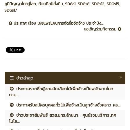
,
,
,
,
,
,
ภูมิปัญญาไทยสู่โลก
หัตถศิลป์ยั่งยืน
SDGs1
SDGs8
SDGs12
SDGs15
SDGs17
ประกาศ เรื่อง เผยแพร่แผนการจัดซื้อจัดจ้าง ประจำปีง...
ขอเชิญร่วมกิจกรรม
ข่าวล่าสุด
ประกาศรายชื่อผู้สอบคัดเลือกได้เพื่อจ้างเป็นพนักงานในส
ถาบ...
ประกาศรับสมัครบุคคลทั่วไปเพื่อจ้างเป็นลูกจ้างชั่วคราว คร...
ข่าวประชาสัมพันธ์ สวส.มทร.ล้านนา : ศูนย์รวมบริการเทค
โนโล...