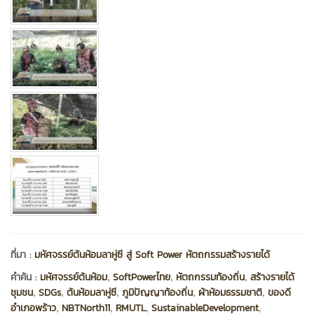
ที่มา :
มหัศจรรย์ต้นห้อมลาหู่ซี สู่ Soft Power หัตถกรรมสร้างรายได้
,
,
,
คำค้น :
มหัศจรรย์ต้นห้อม
SoftPowerไทย
หัตถกรรมท้องถิ่น
สร้างรายได้
,
,
,
,
,
ชุมชน
SDGs
ต้นห้อมลาหู่ซี
ภูมิปัญญาท้องถิ่น
ผ้าห้อมธรรมชาติ
ของดี
,
,
,
,
อำเภอพร้าว
NBTNorth11
RMUTL
SustainableDevelopment