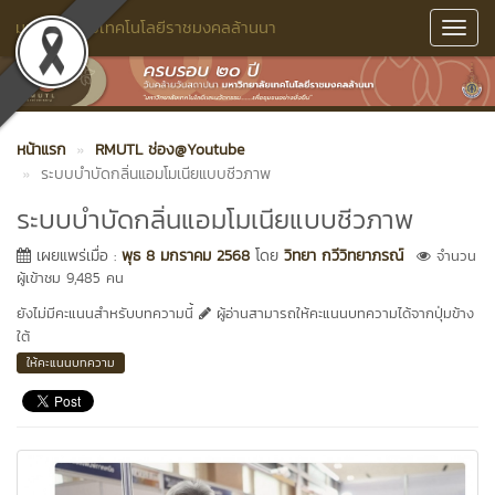
มหาวิทยาลัยเทคโนโลยีราชมงคลล้านนา
Toggl
Navig
หน้าแรก
RMUTL ช่อง@Youtube
ระบบบำบัดกลิ่นแอมโมเนียแบบชีวภาพ
ระบบบำบัดกลิ่นแอมโมเนียแบบชีวภาพ
เผยแพร่เมื่อ :
พุธ 8 มกราคม 2568
โดย
วิทยา กวีวิทยาภรณ์
จำนวน
ผู้เข้าชม 9,485 คน
ยังไม่มีคะแนนสำหรับบทความนี้
ผู้อ่านสามารถให้คะแนนบทความได้จากปุ่มข้าง
ใต้
ให้คะแนนบทความ