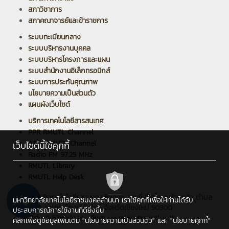
สภาวิชาการ
สภาคณาจารย์และข้าราชการ
ระบบทะเบียนกลาง
ระบบบริหารงานบุคคล
ระบบบริหารโครงการและแผน
ระบบสำนักงานอิเล็กทรอนิกส์
ระบบการประกันคุณภาพ
นโยบายความเป็นส่วนตัว
แผนผังเว็บไซต์
บริการเทคโนโลยีสารสนเทศ
PPR RMUTL Channel
ARIT RMUTL Channel
เว็บไซต์นี้ใช้คุกกี้
Radio FM 97.25 MHz
RMUTL Library
RMUTL Help Desk
มหาวิทยาลัยเทคโนโลยีราชมงคลล้านนา : เลขที่ 128 ถนนห้วยแก้ว ตำบล
มหาวิทยาลัยเทคโนโลยีราชมงคลล้านนา เราใช้คุกกี้เพื่อให้ท่านได้รับ
ช้างเผือก อำเภอเมืองเชียงใหม่ จังหวัดเชียงใหม่ 50300
ประสบการณ์การใช้งานที่ดียิ่งขึ้น
โทรศัพท์ : 0 5392 1444 , อีเมล : saraban@rmutl.ac.th
คลิกเพื่อดูข้อมูลเพิ่มเติม
"นโยบายความเป็นส่วนตัว"
และ
"นโยบายคุกกี้"