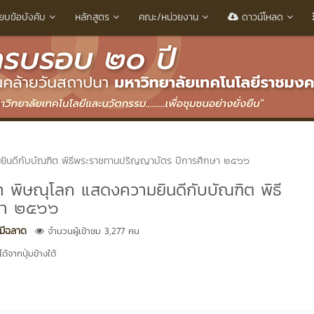
ียบข้อบังคับ
หลักสูตร
คณะ/หน่วยงาน
ดาวน์โหลด
มยินดีกับบัณฑิต พิธีพระราชทานปริญญาบัตร ปีการศึกษา ๒๕๖๖
า พิษณุโลก แสดงความยินดีกับบัณฑิต พิธี
ษา ๒๕๖๖
มีฉลาด
จำนวนผู้เข้าชม 3,277 คน
้จากปุ่มข้างใต้