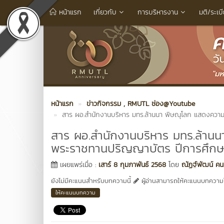
หน้าแรก
เกี่ยวกับ
การบริหารงาน
มติ/ระเบ
หน้าแรก
ข่าวกิจกรรม
, RMUTL ช่อง@Youtube
สาร ผอ.สำนักงานบริหาร มทร.ล้านนา พิษณุโลก แสดงควา
สาร ผอ.สำนักงานบริหาร มทร.ล้านน
พระราชทานปริญญาบัตร ปีการศึก
เผยแพร่เมื่อ :
เสาร์ 8 กุมภาพันธ์ 2568
โดย
ณัฏฐ์พัฒน์ คน
ยังไม่มีคะแนนสำหรับบทความนี้
ผู้อ่านสามารถให้คะแนนบทความได
ให้คะแนนบทความ