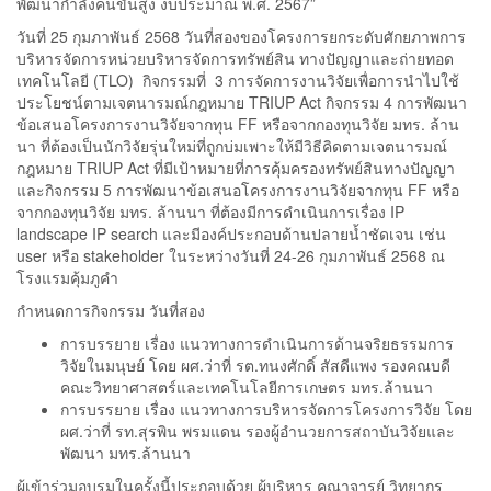
พัฒนากําลังคนขั้นสูง งบประมาณ พ.ศ. 2567”
วันที่ 25 กุมภาพันธ์ 2568 วันที่สองของโครงการยกระดับศักยภาพการ
บริหารจัดการหน่วยบริหารจัดการทรัพย์สิน ทางปัญญาและถ่ายทอด
เทคโนโลยี (TLO) กิจกรรมที่ 3 การจัดการงานวิจัยเพื่อการนำไปใช้
ประโยชน์ตามเจตนารมณ์กฎหมาย TRIUP Act กิจกรรม 4 การพัฒนา
ข้อเสนอโครงการงานวิจัยจากทุน FF หรือจากกองทุนวิจัย มทร. ล้าน
นา ที่ต้องเป็นนักวิจัยรุ่นใหม่ที่ถูกบ่มเพาะให้มีวิธีคิดตามเจตนารมณ์
กฎหมาย TRIUP Act ที่มีเป้าหมายที่การคุ้มครองทรัพย์สินทางปัญญา
และกิจกรรม 5 การพัฒนาข้อเสนอโครงการงานวิจัยจากทุน FF หรือ
จากกองทุนวิจัย มทร. ล้านนา ที่ต้องมีการดำเนินการเรื่อง IP
landscape IP search และมีองค์ประกอบด้านปลายน้ำชัดเจน เช่น
user หรือ stakeholder ในระหว่างวันที่ 24-26 กุมภาพันธ์ 2568 ณ
โรงแรมคุ้มภูคำ
กำหนดการกิจกรรม วันที่สอง
การบรรยาย เรื่อง แนวทางการดำเนินการด้านจริยธรรมการ
วิจัยในมนุษย์ โดย ผศ.ว่าที่ รต.ทนงศักดิ์ สัสดีแพง รองคณบดี
คณะวิทยาศาสตร์และเทคโนโลยีการเกษตร มทร.ล้านนา
การบรรยาย เรื่อง แนวทางการบริหารจัดการโครงการวิจัย โดย
ผศ.ว่าที่ รท.สุรพิน พรมแดน รองผู้อำนวยการสถาบันวิจัยและ
พัฒนา มทร.ล้านนา
ผู้เข้าร่วมอบรมในครั้งนี้ประกอบด้วย ผู้บริหาร คณาจารย์ วิทยากร