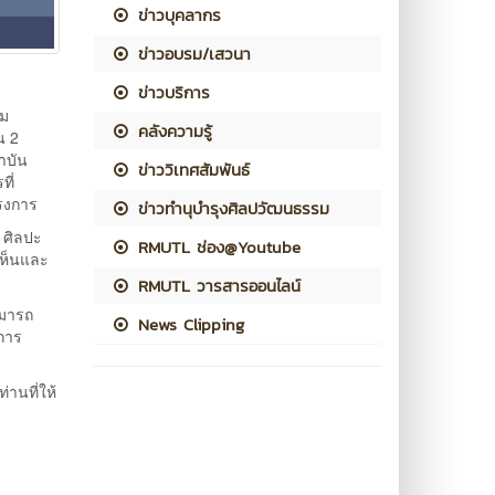
ข่าวบุคลากร
ข่าวอบรม/เสวนา
ข่าวบริการ
าม
คลังความรู้
น 2
าบัน
ข่าววิเทศสัมพันธ์
ี่
ครงการ
ข่าวทำนุบำรุงศิลปวัฒนธรรม
 ศิลปะ
RMUTL ช่อง@Youtube
เห็นและ
RMUTL วารสารออนไลน์
ามารถ
News Clipping
นการ
านที่ให้