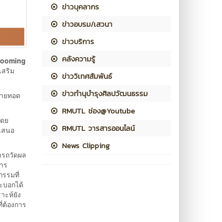
ข่าวบุคลากร
ข่าวอบรม/เสวนา
ข่าวบริการ
คลังความรู้
Grooming
สริม
ข่าววิเทศสัมพันธ์
ข่าวทำนุบำรุงศิลปวัฒนธรรม
่ายทอด
RMUTL ช่อง@Youtube
โดย
RMUTL วารสารออนไลน์
อเสนอ
News Clipping
มารถวัดผล
การ
กรรมที่
ละบอกได้
าะห์ยัง
่ต้องการ