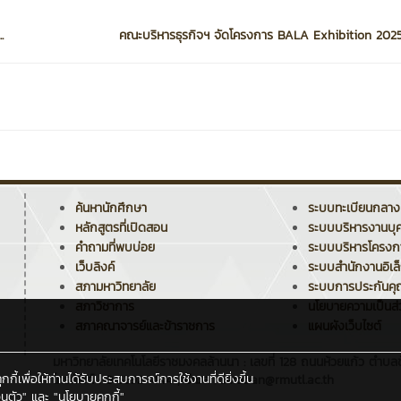
.
คณะบริหารธุรกิจฯ จัดโครงการ BALA Exhibition 2025
ค้นหานักศึกษา
ระบบทะเบียนกลาง
หลักสูตรที่เปิดสอน
ระบบบริหารงานบุ
คำถามที่พบบ่อย
ระบบบริหารโครง
เว็บลิงค์
ระบบสำนักงานอิเล
สภามหาวิทยาลัย
ระบบการประกันค
สภาวิชาการ
นโยบายความเป็นส่
สภาคณาจารย์และข้าราชการ
แผนผังเว็บไซต์
มหาวิทยาลัยเทคโนโลยีราชมงคลล้านนา : เลขที่ 128 ถนนห้วยแก้ว ตำบลช
ี้เพื่อให้ท่านได้รับประสบการณ์การใช้งานที่ดียิ่งขึ้น
โทรศัพท์ : 0 5392 1444 , อีเมล : saraban@rmutl.ac.th
นตัว"
และ
"นโยบายคุกกี้"