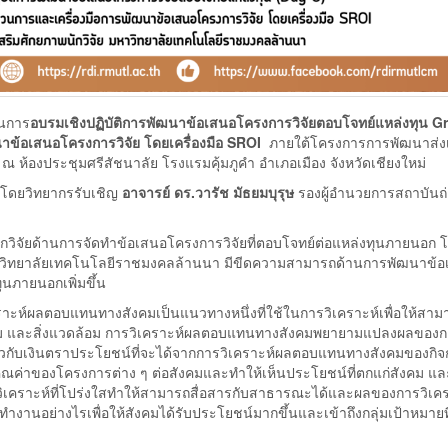
วนการ
อบรมเชิงปฏิบัติการพัฒนาข้อเสนอโครงการวิจัยตอบโจทย์แหล่งทุน 
นาข้อเสนอโครงการวิจัย โดยเครื่องมือ SROI
ภายใต้โครงการการพัฒนาส่งเ
 ห้องประชุมศรีสัชนาลัย โรงแรมคุ้มภูคำ อำเภอเมือง จังหวัดเชียงใหม่
ิ โดยวิทยากรรับเชิญ
อาจารย์ ดร.วารัช มัธยมบุรุษ
รองผู้อํานวยการสถาบันถ
นักวิจัยด้านการจัดทำข้อเสนอโครงการวิจัยที่ตอบโจทย์ต่อแหล่งทุนภายนอก 
มหาวิทยาลัยเทคโนโลยีราชมงคลล้านนา มีขีดความสามารถด้านการพัฒนาข้
นภายนอกเพิ่มขึ้น
เคราะห์ผลตอบแทนทางสังคมเป็นแนวทางหนึ่งที่ใช้ในการวิเคราะห์เพื่อให้สา
ังคม และสิ่งแวดล้อม การวิเคราะห์ผลตอบแทนทางสังคมพยายามแปลงผลของ
ัดเดียวกับเงินตราประโยชน์ที่จะได้จากการวิเคราะห์ผลตอบแทนทางสังคมของกิจ
์คุณค่าของโครงการต่าง ๆ ต่อสังคมและทำให้เห็นประโยชน์ที่ตกแก่สังคม แ
วิเคราะห์ที่โปร่งใสทำให้สามารถสื่อสารกับสาธารณะได้และผลของการวิเคร
นอย่างไรเพื่อให้สังคมได้รับประโยชน์มากขึ้นและเข้าถึงกลุ่มเป้าหมายที