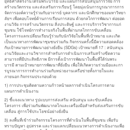
ยุทธศาสตร์งานใต้ร่มพระบารมี และแผนการสนับสนุนการวิจัย การ
สร้างนวัตกรรม และส่งเสริมการเรียนรู้ โดยมุ่งเน้นการบูรณาการการ
จัดการองค์ความรู้ร่วมกับอาจารย์ บุคลากร และนักศึกษาของมหาวิทยา
ลัยฯ เพื่อตอบโจทย์ด้านการเรียนการสอน ด้วยกลไกการพัฒนา ต่อยอด
งานวิจัย การสร้างนวัตกรรม สิ่งประดิษฐ์ และการบริการวิชาการแก่
ชุมชน ใช้โจทย์การทำงานจริงในพื้นที่ผ่านกลไกการขับเคลื่อน
โครงการแลกเปลี่ยนเรียนรู้ร่วมกับนักวิจัยในพื้นที่เป้าหมาย และเกิด
เป็นแนวทางการพัฒนาชุมชนร่วมกัน กิจกรรมครั้งนี้มีความสอดคล้อง
กับเป้าหมายการพัฒนาอย่างยั่งยืน (SDGs) เป้าหมายที่ 17 : สนับสนุน
งานวิจัยและงานวิชาการสำหรับการดำเนินการเสริมสร้างขีดความ
สามารถที่มีประสิทธิภาพ มีการตั้งเป้าการพัฒนาในพื้นที่ใต้ร่มพระ
บารมี ตามเป้าหมายการพัฒนาที่ยั่งยืน เพื่อให้เกิดความร่วมมือและกา
รบูรณาการการทำงานร่วมกับหน่วยงานเครือข่ายทั้งภายในและ
ภายนอก กิจกรรมประกอบด้วย
1) การประชุมติดตามความก้าวหน้าผลการดำเนินโครงการตาม
แผนการดำเนินงาน
2) ชี้แจงแนวทาง รูปแบบการส่งเสริม สนับสนุน และขับเคลื่อน
โครงการ เพื่อร่วมกันพัฒนากลไกและเครื่องมือสำหรับส่งเสริมการขับ
เคลื่อน สู่การใช้ประโยชน์อย่างยั่งยืน
3) ลงพื้นที่เข้าร่วมกิจกรรมโครงการที่ดำเนินในพื้นที่ชุมชน เพื่อรับ
ทราบปัญหา อุปสรรค และร่วมแลกเปลี่ยนแนวทางการดำเนินงานเพื่อ