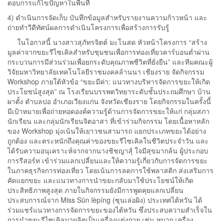
ตอบการแก้ไขปัญหาในพื้นที่
4) ดำเนินการจัดเก็บ บันทึกข้อมูลสำหรับรายงานความก้าวหน้า และ
ถ่ายทำวีดีทัศน์ผลการดำเนินโครงการเพื่อสร้างการรับรู้
ในโอกาสนี้ นางสาวสุภัทรจิตต์ มะโนสด หัวหน้าโครงการ “สร้าง
มูลค่าจากขยะรีไซเคิลสำหรับชุมชนเพื่อการท่องเที่ยวคาร์บอนต่ำผ่าน
กระบวนการมีส่วนร่วมเพื่อยกระดับคุณภาพชีวิตที่ยั่งยืน” และทีมคณะผู้
วิจัยมหาวิทยาลัยเทคโนโลยีราชมงคลล้านนา เชียงราย จัดกิจกรรม
Workshop ภายใต้หัวข้อ “ขยะมีค่า: แนวทางบริหารจัดการขยะให้เกิด
ประโยชน์สูงสุด” ณ โรงเรียนบรรพตวิทยาระดับชั้นประถมศึกษา บ้าน
ผาตั้ง ตำบลปอ อำเภอเวียงแก่น จังหวัดเชียงราย โดยกิจกรรมในครั้งนี้
มีเป้าหมายเพื่อถ่ายทอดองค์ความรู้ด้านการจัดการขยะให้แก่ กลุ่มสภา
นักเรียน และกลุ่มนักเรียนจิตอาสา ที่เข้าร่วมกิจกรรม โดยเนื้อหาหลัก
ของ Workshop มุ่งเน้นให้เยาวชนสามารถ แยกประเภทขยะได้อย่าง
ถูกต้อง และตระหนักถึงคุณค่าของขยะรีไซเคิลในชีวิตประจำวัน และ
ได้รับความอนุเคราะห์จากจากนางชิชญาสุ์ ใจมีสุขมากล้น ผู้ประกอบ
การรีสอร์ท เข้าร่วมแลกเปลี่ยนและให้ความรู้เกี่ยวกับการจัดการขยะ
ในภาคธุรกิจการท่องเที่ยว โดยเน้นการลดการใช้พลาสติก ส่งเสริมการ
คัดแยกขยะ และแนวทางการนำขยะกลับมาใช้ประโยชน์ให้เกิด
ประสิทธิภาพสูงสุด ภายในกิจกรรมยังมีการพูดคุยแลกเปลี่ยน
ประสบการณ์จาก Miss Sūn lèpíng (ซุนเล่อผิง) ประเทศไต้หวัน ได้
ร่วมแชร์แนวทางการจัดการขยะของไต้หวัน ซึ่งประสบความสำเร็จใน
การนำขยะรีไซเคิลมาผลิตเป็นเครื่องแต่งกาย เช่น หมวก เครื่อง