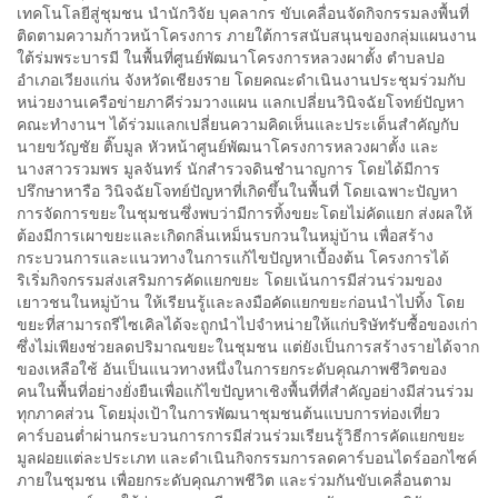
เทคโนโลยีสู่ชุมชน นำนักวิจัย บุคลากร ขับเคลื่อนจัดกิจกรรมลงพื้นที่
ติดตามความก้าวหน้าโครงการ ภายใต้การสนับสนุนของกลุ่มแผนงาน
ใต้ร่มพระบารมี ในพื้นที่ศูนย์พัฒนาโครงการหลวงผาตั้ง ตำบลปอ
อำเภอเวียงแก่น จังหวัดเชียงราย โดยคณะดำเนินงานประชุมร่วมกับ
หน่วยงานเครือข่ายภาคีร่วมวางแผน แลกเปลี่ยนวินิจฉัยโจทย์ปัญหา
คณะทำงานฯ ได้ร่วมแลกเปลี่ยนความคิดเห็นและประเด็นสำคัญกับ
นายขวัญชัย ติ๊บมูล หัวหน้าศูนย์พัฒนาโครงการหลวงผาตั้ง และ
นางสาวรวมพร มูลจันทร์ นักสำรวจดินชำนาญการ โดยได้มีการ
ปรึกษาหารือ วินิจฉัยโจทย์ปัญหาที่เกิดขึ้นในพื้นที่ โดยเฉพาะปัญหา
การจัดการขยะในชุมชนซึ่งพบว่ามีการทิ้งขยะโดยไม่คัดแยก ส่งผลให้
ต้องมีการเผาขยะและเกิดกลิ่นเหม็นรบกวนในหมู่บ้าน เพื่อสร้าง
กระบวนการและแนวทางในการแก้ไขปัญหาเบื้องต้น โครงการได้
ริเริ่มกิจกรรมส่งเสริมการคัดแยกขยะ โดยเน้นการมีส่วนร่วมของ
เยาวชนในหมู่บ้าน ให้เรียนรู้และลงมือคัดแยกขยะก่อนนำไปทิ้ง โดย
ขยะที่สามารถรีไซเคิลได้จะถูกนำไปจำหน่ายให้แก่บริษัทรับซื้อของเก่า
ซึ่งไม่เพียงช่วยลดปริมาณขยะในชุมชน แต่ยังเป็นการสร้างรายได้จาก
ของเหลือใช้ อันเป็นแนวทางหนึ่งในการยกระดับคุณภาพชีวิตของ
คนในพื้นที่อย่างยั่งยืนเพื่อแก้ไขปัญหาเชิงพื้นที่ที่สำคัญอย่างมีส่วนร่วม
ทุกภาคส่วน โดยมุ่งเป้าในการพัฒนาชุมชนต้นแบบการท่องเที่ยว
คาร์บอนต่ำผ่านกระบวนการการมีส่วนร่วมเรียนรู้วิธีการคัดแยกขยะ
มูลฝอยแต่ละประเภท และดำเนินกิจกรรมการลดคาร์บอนไดร์ออกไซค์
ภายในชุมชน เพื่อยกระดับคุณภาพชีวิต และร่วมกันขับเคลื่อนตาม