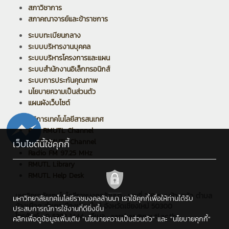
สภาวิชาการ
สภาคณาจารย์และข้าราชการ
ระบบทะเบียนกลาง
ระบบบริหารงานบุคคล
ระบบบริหารโครงการและแผน
ระบบสำนักงานอิเล็กทรอนิกส์
ระบบการประกันคุณภาพ
นโยบายความเป็นส่วนตัว
แผนผังเว็บไซต์
บริการเทคโนโลยีสารสนเทศ
PPR RMUTL Channel
ARIT RMUTL Channel
เว็บไซต์นี้ใช้คุกกี้
Radio FM 97.25 MHz
RMUTL Library
RMUTL Help Desk
มหาวิทยาลัยเทคโนโลยีราชมงคลล้านนา : เลขที่ 128 ถนนห้วยแก้ว ตำบล
มหาวิทยาลัยเทคโนโลยีราชมงคลล้านนา เราใช้คุกกี้เพื่อให้ท่านได้รับ
ช้างเผือก อำเภอเมืองเชียงใหม่ จังหวัดเชียงใหม่ 50300
ประสบการณ์การใช้งานที่ดียิ่งขึ้น
โทรศัพท์ : 0 5392 1444 , อีเมล : saraban@rmutl.ac.th
คลิกเพื่อดูข้อมูลเพิ่มเติม
"นโยบายความเป็นส่วนตัว"
และ
"นโยบายคุกกี้"