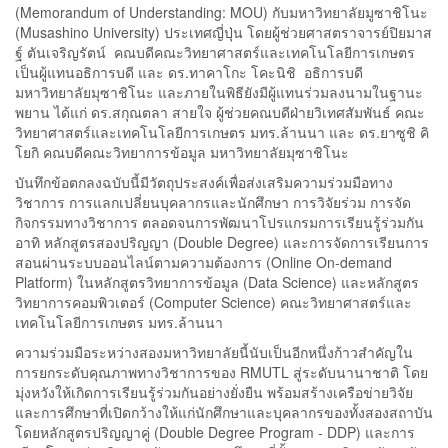
(Memorandum of Understanding: MOU) กับมหาวิทยาลัยมูซาชิโนะ
(Musashino University) ประเทศญี่ปุ่น โดยผู้ช่วยศาสตราจารย์ปิยมาส
ฐ์ ตันเจริญรัตน์ คณบดีคณะวิทยาศาสตร์และเทคโนโลยีการเกษตร
เป็นผู้แทนอธิการบดี และ ดร.ทาคาโกะ โคะนิชิ อธิการบดี
มหาวิทยาลัยมุซาชิโนะ และภายในพิธียังมีผู้แทนร่วมลงนามในฐานะ
พยาน ได้แก่ ดร.สกุณตลา สายใจ ผู้ช่วยคณบดีฝ่ายวิเทศสัมพันธ์ คณะ
วิทยาศาสตร์และเทคโนโลยีการเกษตร มทร.ล้านนา และ ดร.ยาซูชิ คิ
โยกิ คณบดีคณะวิทยาการข้อมูล มหาวิทยาลัยมุซาชิโนะ
บันทึกข้อตกลงฉบับนี้มีวัตถุประสงค์เพื่อส่งเสริมความร่วมมือทาง
วิชาการ การแลกเปลี่ยนบุคลากรและนักศึกษา การวิจัยร่วม การจัด
กิจกรรมทางวิชาการ ตลอดจนการพัฒนาโปรแกรมการเรียนรู้ร่วมกัน
อาทิ หลักสูตรสองปริญญา (Double Degree) และการจัดการเรียนการ
สอนผ่านระบบออนไลน์ตามความต้องการ (Online On-demand
Platform) ในหลักสูตรวิทยาการข้อมูล (Data Science) และหลักสูตร
วิทยาการคอมพิวเตอร์ (Computer Science) คณะวิทยาศาสตร์และ
เทคโนโลยีการเกษตร มทร.ล้านนา
ความร่วมมือระหว่างสองมหาวิทยาลัยนี้นับเป็นอีกหนึ่งก้าวสำคัญใน
การยกระดับคุณภาพทางวิชาการของ RMUTL สู่ระดับนานาชาติ โดย
มุ่งหวังให้เกิดการเรียนรู้ร่วมกันอย่างยั่งยืน พร้อมสร้างเครือข่ายวิจัย
และการศึกษาที่เปิดกว้างให้แก่นักศึกษาและบุคลากรของทั้งสองสถาบัน
โดยหลักสูตรปริญญาคู่ (Double Degree Program - DDP) และการ