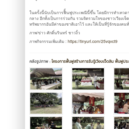
ในครั้งนี้นับเป็นการฟืิ้นฟูประเพณีนี้ขึ้น โดยมีการทำเท
กลาง อีกทั้งเป็นการร่วมกัน รวมจิตรวมใจของชาวเวียงเจ็
ทรัพยากรอันมีค่าของชาติเอาไว้ และให้เป็นที่รู้จักของคนท
ภาพ/ข่าว ศักดิ์นรินทร์ ชาวงิ้ว
ภาพกิจกรรมเพิ่มเติม :
https://tinyurl.com/25vqvct9
คลังรูปภาพ :
โครงการฟื้นฟูสร้างการรับรู้เวียงเจ็ดลิน ฟื้นฟูประ