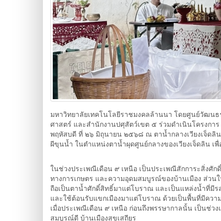
มหาวิทยาลัยเทคโนโลยีราชมงคลล้านนา โดยศูนย์วัฒนธรร
ศาสตร์ และสำนักงานปศุสัตว์เขต ๕ ร่วมดำเนินโครงการ ฟื้นฟ
พฤหัสบดี ที่ ๒๖ มิถุนายน ๒๕๖๘ ณ ตาน้ำกลางเวียงเจ็ดลิน
ผีขุนน้ำ ในตำแหน่งตาน้ำผุดศูนย์กลางของเวียงเจ็ดลิน เพ
ในช่วงประเพณีเดือน ๙ เหนือ เป็นประเพณีสักการะสิ่งศักดิ์ส
ทางการเกษตร และความอุดมสมบูรณ์ของบ้านเมือง ส่วนในพื้น
ถือเป็นตาน้ำศักดิ์สิทธิ์มาแต่โบราณ และเป็นแหล่งน้ำที่ม
และใช้ต้อนรับแขกเมืองมาแต่โบราณ ด้วยเป็นพื้นที่มีความร่ม
เมื่อประเพณีเดือน ๙ เหนือ ก่อนถึงพรรษากาลนั้น เป็นช่วงเว
สมบูรณ์ดี บ้านเมืองสุขเสถียร