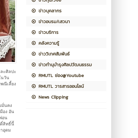
ข่าวบุคลากร
ข่าวอบรม/เสวนา
ข่าวบริการ
คลังความรู้
ข่าววิเทศสัมพันธ์
ข่าวทำนุบำรุงศิลปวัฒนธรรม
และศิลปะ
RMUTL ช่อง@Youtube
ในวัน
พณีเลี้ยง
RMUTL วารสารออนไลน์
News Clipping
มมั่นคง
มือง อัน
พ่อน
ิทธิ์นี้
่าอุดม