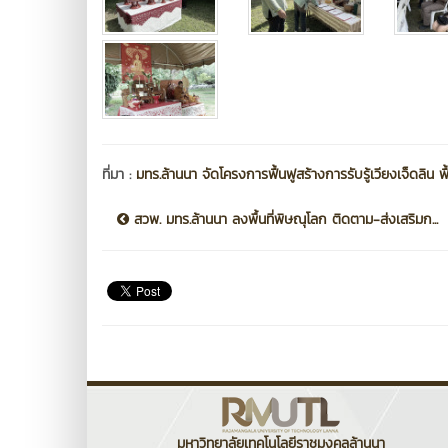
ที่มา :
มทร.ล้านนา จัดโครงการฟื้นฟูสร้างการรับรู้เวียงเจ็ดลิน ฟื
สวพ. มทร.ล้านนา ลงพื้นที่พิษณุโลก ติดตาม-ส่งเสริมก...
มหาวิทยาลัยเทคโนโลยีราชมงคลล้านนา