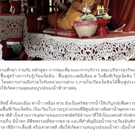
มศึกษา ร่วมกับ หลักสูตร การท่องเที่ยวและการบริการ คณะบริหารธุรกิจ
ูสร้างการรับรู้เวียงเจ็ดลิน : ฟื้นฟูประเพณีเดือน ๙ ในพื้นที่เวียงเจ็ดลิน 
 โดยความร่วมมือร่วมใจกับหน่วยงานต่าง ๆ ภายในเวียงเจ็ดลินได้ฟืิ้นฟูประเ
ื่อให้เกิดความอุดมสมบูรณ์ของน้ำฟ้าสายฝน
ิทธิ์ ทั้งของเมือง ตาน้ำ เหมือง ฝาย อันเป็นทรัพยากรน้ำให้บริบูรณ์เพื่อควา
ที่เวียงเจ็ดลิน เป็นเวียงโบราณรูปวงกลมที่มีศูนย์กลางคือตาน้ำผุดกลางเ
ีรสชาติดี เป็นส่วนราชอุทยานของบรรพกษัตริย์ล้านนาที่ใช้เป็นแหล่งพำนักผัก
รื่น มีน้ำตก มีพืชพรรณที่หลากหลาย และที่สำคัญมีบ่อน้ำกลางเวียงอันศักดิ์ส
ลาที่มีการเลี้ยงผี หรือเทวดาพลี เพื่อให้เกิดความสมบูรณ์ของน้ำท่า เมื่อน้ำท