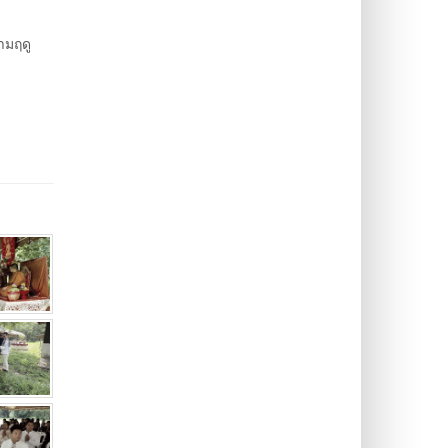
ามฤดู