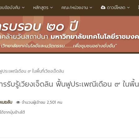
ียบข้อบังคับ
หลักสูตร
คณะ/หน่วยงาน
ดาวน์โหลด
ฟูประเพณีเดือน ๙ ในพื้นที่เวียงเจ็ดลิน
รับรู้เวียงเจ็ดลิน ฟื้นฟูประเพณีเดือน ๙ ในพื้นท
วเมฆลับ
จำนวนผู้เข้าชม 2,501 คน
้จากปุ่มข้างใต้