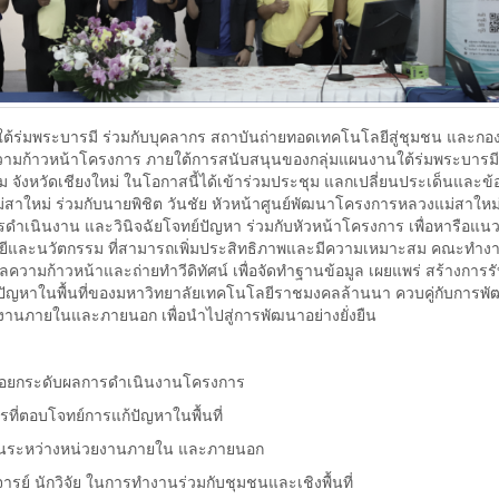
ร่มพระบารมี ร่วมกับบุคลากร สถาบันถ่ายทอดเทคโนโลยีสู่ชุมชน และกอ
ามความก้าวหน้าโครงการ ภายใต้การสนับสนุนของกลุ่มแผนงานใต้ร่มพระบารมี
ังหวัดเชียงใหม่ ในโอกาสนี้ได้เข้าร่วมประชุม แลกเปลี่ยนประเด็นและข้
าใหม่ ร่วมกับนายพิชิต วันชัย หัวหน้าศูนย์พัฒนาโครงการหลวงแม่สาใหม่
รดำเนินงาน และวินิจฉัยโจทย์ปัญหา ร่วมกับหัวหน้าโครงการ เพื่อหารือแ
ีและนวัตกรรม ที่สามารถเพิ่มประสิทธิภาพและมีความเหมาะสม คณะทำงา
ลความก้าวหน้าและถ่ายทำวีดิทัศน์ เพื่อจัดทำฐานข้อมูล เผยแพร่ สร้างการรับ
ปัญหาในพื้นที่ของมหาวิทยาลัยเทคโนโลยีราชมงคลล้านนา ควบคู่กับการพั
านภายในและภายนอก เพื่อนำไปสู่การพัฒนาอย่างยั่งยืน
ื่อยกระดับผลการดำเนินงานโครงการ
รที่ตอบโจทย์การแก้ปัญหาในพื้นที่
ันระหว่างหน่วยงานภายใน และภายนอก
ย์ นักวิจัย ในการทำงานร่วมกับชุมชนและเชิงพื้นที่