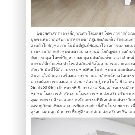
ผู้ช่วยศาสตราจารย์ญาณิศา โกมลสิริโชค อาจารย์คณ
มูลค่าเพิ่มจากทรัพยากรธรรมชาติสู่ผลิตภัณฑ์เครื่องแ
งานผ้าใยกัญชง ภายในพื้นที่ศูนย์พัฒนาโครงการหลวงแม
ประธานวิสาหกิจชุมชนดาวม่าง งานผ้าใยกัญชง ร่วมกับส
จัดการกลุ่ม โจทย์ปัญหาของกลุ่ม ผลิตภัณฑ์ขาดเอกลักษณ
แบรนด์ที่เข้มแข็ง ทำให้ผลิตภัณฑ์ยังไม่สามารถเจาะตลา
เกี่ยวกับพืชที่ให้สีตามธรรมชาติที่อยู่ในป่าชุมชน แ
สินค้าเสื้อผ้าและเครื่องแต่งกายตามเอกลักษณ์ทางวัฒนธรร
ความต้องการของตลาดด้วยองค์ความรู้ เทคโนโลยี และนวั
Goals:SDGs) เป้าหมายที่ 8: การส่งเสริมอุตสาหกรรมส
ชุมชน โดยการดำเนินงานโครงการช่วยส่งเสริมทรัพยากรธ
อุตสาหกรรมสิ่งทอและงานหัตถกรรมที่มีเอกลักษณ์ทางวัฒ
เศรษฐกิจพอเพียงและการพัฒนาอย่างยั่งยืนในระยะยาว เ
สูงอย่างสมดุล ด้วยการฟื้นฟูสิ่งแวดล้อม ส่งเสริมอาชีพ 