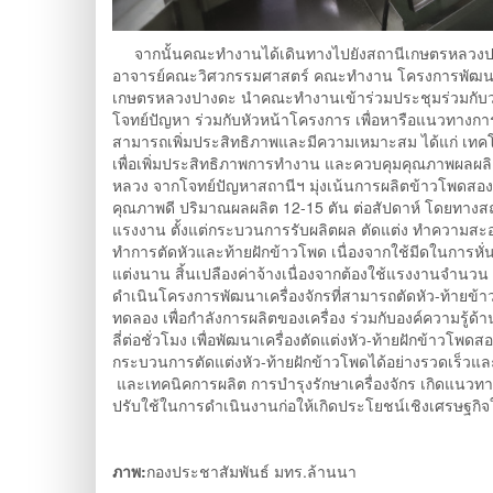
จากนั้นคณะทำงานได้เดินทางไปยังสถานีเกษตรหลวงปางดะ 
อาจารย์คณะวิศวกรรมศาสตร์ คณะทำงาน โครงการพัฒนาเครื่อ
เกษตรหลวงปางดะ นำคณะทำงานเข้าร่วมประชุมร่วมกับว่าที
โจทย์ปัญหา ร่วมกับหัวหน้าโครงการ เพื่อหารือแนวทาง
สามารถเพิ่มประสิทธิภาพและมีความเหมาะสม ได้แก่ เทคโนโล
เพื่อเพิ่มประสิทธิภาพการทำงาน และควบคุมคุณภาพผลผลิ
หลวง จากโจทย์ปัญหาสถานีฯ มุ่งเน้นการผลิตข้าวโพดสองสี
คุณภาพดี ปริมาณผลผลิต 12-15 ตัน ต่อสัปดาห์ โดยทางสถ
แรงงาน ตั้งแต่กระบวนการรับผลิตผล ตัดแต่ง ทำความสะอาด
ทำการตัดหัวและท้ายฝักข้าวโพด เนื่องจากใช้มีดในการหั่นหั
แต่งนาน สิ้นเปลืองค่าจ้างเนื่องจากต้องใช้แรงงานจำน
ดำเนินโครงการพัฒนาเครื่องจักรที่สามารถตัดหัว-ท้ายข
ทดลอง เพื่อกำลังการผลิตของเครื่อง ร่วมกับองค์ความรู้ด
ลี่ต่อชั่วโมง เพื่อพัฒนาเครื่องตัดแต่งหัว-ท้ายฝักข้า
กระบวนการตัดแต่งหัว-ท้ายฝักข้าวโพดได้อย่างรวดเร็วและมีป
และเทคนิคการผลิต การบำรุงรักษาเครื่องจักร เกิดแนว
ปรับใช้ในการดำเนินงานก่อให้เกิดประโยชน์เชิงเศรษฐกิจใ
ภาพ:
กองประชาสัมพันธ์ มทร.ล้านนา