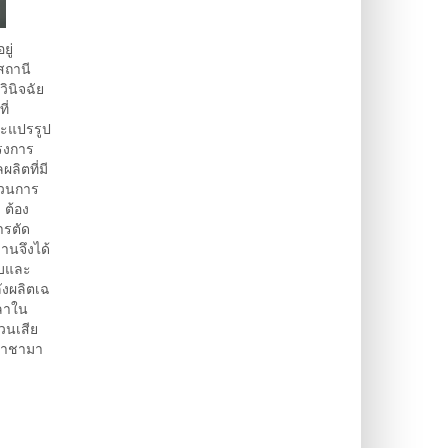
ู่
สถานี
ินิจฉัย
ี่
ละแปรรูป
รงการ
ลิตที่มี
บวนการ
 ต้อง
ารตัด
านจึงได้
บบและ
ังผลิตเฉ
วลาใน
่วนเสีย
ะราชามา