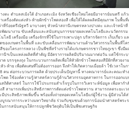
ตำบลสเมิงใต้ อำเภอสะเมิง จังหวัดเชียงใหม่โดยมีอาจารย์มนตรี แก้วอย
งตัดแต่งหัว-ท้ายฝักข้าวโพดสองสี เพื่อให้ได้ผลผลิตมีคุณภาพ ในพื้นที่
่ร้อยตรีณัฐทวี มาบางครุ หัวหน้าสถานีเกษตรหลวงปางดะ และเจ้าหน้าที่ ว
การพัฒนางาน ขับเคลื่อนและสนับสนุนการขยายผลเทคโนโลยีและนวัตกรรม ท
ยี เครื่องมือ เครื่องจักรที่ใช้ในการเพาะปลูก บริหารจัดการ เก็บเกี่ยว แ
ตของเกษตรในพื้นที่ และขับเคลื่อนการพัฒนางานด้านวิศวกรรมในพื้นที่โค
ของโครงการหลวง เป็นพืชที่สร้างรายได้แก่เกษตรกรชาวไทยภูเขา ซึ่งมีผลผ
านีฯเป็นแหล่งผลิตที่สำคัญ มีอัตราการผลิตมีปริมาณมากต่อวัน แต่ใช้กระ
 บรรจุลงถุง ในกระบวนการผลิตเพื่อให้หัวฝักข้าวโพดสองสีมีฝักที่สวยงาม
ว-ท้าย เพื่อตัดเศษที่ไม่ต้องการออก จึงทำให้เกิดความเมื่อยล้า ใช้เวลาในก
วน 8 คน ต่อกระบวนการผลิต ด้วยประเด็นปัญหานี้ ทางคณาจารย์และคณะทำง
้าวโพด ใช้องค์ความรู้/ศาสตร์ความรู้ด้านวิศวกรรมอุตสาหการ ในการออกแ
้านสถิติศาสตร์ ในการใช้โปรแกรมสำเร็จรูปในการวิเคราะห์ข้อมูล เพื่อหากำล
วโพดสองสี สามารถเพิ่มประสิทธิภาพการตัดแต่งข้าวโพดหวาน สามารถลดระยะเ
ระสิทธิภาพเพิ่มขึ้น พร้อมทั้งถ่ายทอดเทคโนโลยีแก่ผู้ใช้งาน ผู้มีส่วนได้ส
ทางบูรณาการระหว่างมหาวิทยาลัย ร่วมกับชุมชนด้วยการน้อมนำศาสตร์พร
นการสนับสนุนให้การปลูกพืชวัตถุดิบให้เป็นพืชเศรษฐกิจ