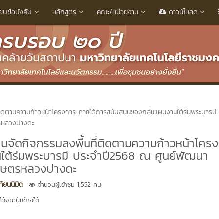
ียบข้อบังคับ
หลักสูตร
คณะ/หน่วยงาน
ดาวน์โหลด
ี่ติดตามความก้าวหน้าโครงการ ภายใต้การสนับสนุนของกลุ่มแผนงานใต้ร่มพระบารมี
ตรหลวงปางดะ
่อนจัดกิจกรรมลงพื้นที่ติดตามความก้าวหน้าโคร
ใต้ร่มพระบารมี ประจำปี2568 ณ ศูนย์พัฒนา
เกษตรหลวงปางดะ
ียนนิมิต
จำนวนผู้เข้าชม 1,552 คน
้จากปุ่มข้างใต้