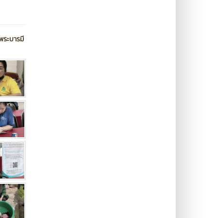
มพระบารมี