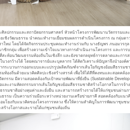
ะศิลปกรรมและสถาปัตยกรรมศาสตร์ หัวหน้าโครงการพัฒนานวัตกรรมและ
ต่งกายเชิงวัฒนธรรม นำคณะทำงานเยี่ยมชมผลการดำเนินโครงการ ณ กลุ่มดาว
่สาใหม่ โดยได้จัดกิจกรรมประชุมคณะทำงานร่วมกับ นางธัญพร ภนอมวรกุล
มาชิกกลุ่ม เพื่อสร้างความเข้าใจแนวทางการดำเนินงานโครงการ และการบ
์ที่สะท้อนวัฒนธรรมท้องถิ่นในเชิงลึก และยังขาดกลยุทธ์การตลาดและการส
ดในวงกว้างได้ โดยคณาจารย์และบุคลากร ได้คิดวิเคราะห์ปัญหาจึงนำองค์คว
ละพัฒนากระบวนการออกแบบและแปรรูปผลิตภัณฑ์จากเส้นใยกัญชงย้อมสีธรรมชา
มท้องถิ่นด้วยแนวคิดศิลปะเชิงสร้างสรรค์ เพื่อให้ได้สีที่คงทนและสอดคล้
ตกรรม มีความสอดคล้องกับเป้าหมายพัฒนาที่ยั่งยืน (Sustainable Develo
ิ่งทอและงานหัตถกรรมจากเส้นใยกัญชงย้อมสีธรรมชาติสร้างโอกาสในการจ้
รรมชาติอย่างคุมค่าและยั่งยืน และสามารถสร้างรายได้ให้แก่ชุมชนผ่าน
นธรรม เป็นความร่วมมือระหว่างหน่วยงานเครือข่ายภาคี สอดคล้องกับแนวค
ชื่อมโยงกับแนวคิดของโครงการหลวง ซึ่งให้ความสำคัญในการพัฒนาชุมชนบน
และสร้างโอกาสและรายได้แก่ชุมชนท้องถิ่น