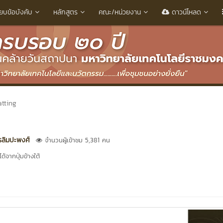
ียบข้อบังคับ
หลักสูตร
คณะ/หน่วยงาน
ดาวน์โหลด
tting
รลิมปะพงศ์
จำนวนผู้เข้าชม 5,381 คน
้จากปุ่มข้างใต้