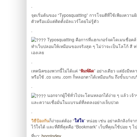
.
จุดเริ่มต้นของ “Typosquatting” การโจมตีที่ใช้เพียงคว
ตัวหรือแม้แต่ติดตั้งมัลแวร์โดยไม่รู้ตัว
.
Typosquatting คือการที่แฮกเกอร์จดโดเมนชื่อคล้
ทำเว็บปลอมให้เหมือนของจริงสุด ๆ ไม่ว่าจะเป็นโลโก้ สี หร
เองเลย
.
เทคนิคของพวกนี้ไม่ได้แค่ “
พิมพ์ผิด
” อย่างเดียว แต่ยังมีห
หรือใช้ .co แทน .com ก็หลอกตาได้เหมือนกัน ถึงขั้นบางบริษ
.
นอกจากผู้ใช้ทั่วไปจะโดนหลอกได้ง่าย ๆ แล้ว เจ้า
และความเชื่อมั่นในแบรนด์ที่ลดลงอย่างเจ็บปวด
.
วิธีป้องกัน
ก็ง่ายแต่ต้อง “
ใส่ใจ
” หน่อย เช่น อย่าคลิกลิงก์จา
ไว้ใจได้ และที่ดีที่สุดคือ “Bookmark” เว็บที่คุณใช้บ่อย ๆ 
ที่มา:
borntodev