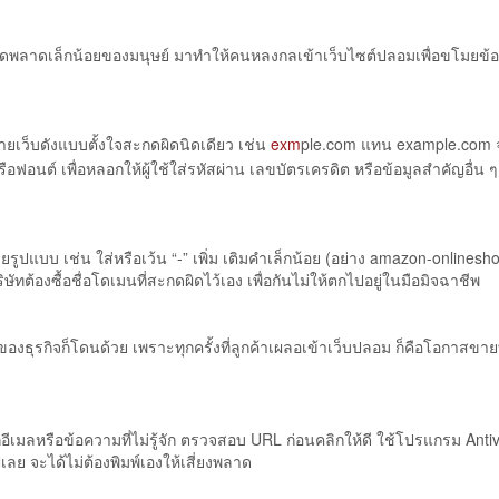
ามผิดพลาดเล็กน้อยของมนุษย์ มาทำให้คนหลงกลเข้าเว็บไซต์ปลอมเพื่อขโมยข้อ
ายเว็บดังแบบตั้งใจสะกดผิดนิดเดียว เช่น
exm
ple.com แทน example.com จ
ือฟอนต์ เพื่อหลอกให้ผู้ใช้ใส่รหัสผ่าน เลขบัตรเครดิต หรือข้อมูลสำคัญอื่น 
ลายรูปแบบ เช่น ใส่หรือเว้น “-” เพิ่ม เติมคำเล็กน้อย (อย่าง amazon-onlines
ัทต้องซื้อชื่อโดเมนที่สะกดผิดไว้เอง เพื่อกันไม่ให้ตกไปอยู่ในมือมิจฉาชีพ
ของธุรกิจก็โดนด้วย เพราะทุกครั้งที่ลูกค้าเผลอเข้าเว็บปลอม ก็คือโอกาสขาย
กอีเมลหรือข้อความที่ไม่รู้จัก ตรวจสอบ URL ก่อนคลิกให้ดี ใช้โปรแกรม Antivi
ไปเลย จะได้ไม่ต้องพิมพ์เองให้เสี่ยงพลาด