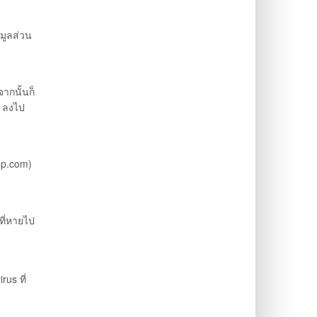
มูลส่วน
ากนั้นก็
ๆ ลงไป
hop.com)
ที่หายไป
rus ที่