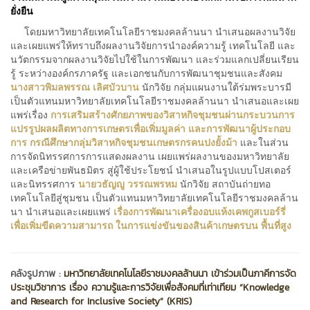
ยั่งยืน
โดยมหาวิทยาลัยเทคโนโลยีราชมงคลล้านนา นำเสนอผลงานวิจัย
และเผยแพร่ให้ทราบถึงผลงานวิจัยการนำองค์ความรู้ เทคโนโลยี และ
นวัตกรรมจากผลงานวิจัยไปใช้ในการพัฒนา และร่วมแลกเปลี่ยนเรียน
รู้ ระหว่างองค์กรภาครัฐ และเอกชนกับการพัฒนาชุมชนและสังคม
นางสาวพิมลพรรณ เลิศบัวบาน
นักวิจัย กลุ่มแผนงานใต้ร่มพระบารมี
เป็นตัวแทนมหาวิทยาลัยเทคโนโลยีราชมงคลล้านนา นำเสนอและเผย
แพร่เรื่อง
การเสริมสร้างศักยภาพของวิสาหกิจชุมชนผ่านกระบวนการ
แปรรูปผลผลิตทางการเกษตรเพื่อเพิ่มมูลค่า และการพัฒนาผู้ประกอบ
การ กรณีศึกษากลุ่มวิสาหกิจชุมชนเกษตรกรคนปงยั้งม้า
และในส่วน
การจัดนิทรรศการการแสดงผลงาน เผยแพร่ผลงานของมหาวิทยาลัย
และเครือข่ายพันธมิตร สู่ผู้ใช้ประโยชน์ นำเสนอในรูปแบบโปสเตอร์
และนิทรรศการ
นายวธัญญู วรรณพรหม
นักวิจัย สถาบันถ่ายทอ
เทคโนโลยีสู่ชุมชน เป็นตัวแทนมหาวิทยาลัยเทคโนโลยีราชมงคลล้าน
นา นำเสนอและเผยแพร่
เรื่องการพัฒนาเครื่องอบแห้งเคพกูสเบอร์รี่
เพื่อเพิ่มขีดความสามารถ ในการแข่งขันของสินค้าเกษตรบน พื้นที่สูง
คลังรูปภาพ :
มหาวิทยาลัยเทคโนโลยีราชมงคลล้านนา เข้าร่วมเป็นภาคีการจัด
ประชุมวิชาการ เรื่อง ความรู้และการวิจัยเพื่อสังคมที่เท่าเทียม “Knowledge
and Research for Inclusive Society” (KRIS)