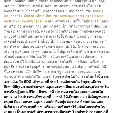
สถาบันวิจัยและพัฒนา สถาบันถ่ายทอดเทคโนโลยีสู่ชุมชน และกลุ่ม
แผนงานใต้ร่มพระบารมี เป็นตัวแทนมหาวิทยาลัยเทคโนโลยีราช
มงคลล้านนา เข้าร่วมเป็นภาคีการจัดประชุมวิชาการ เรื่อง
ความรู้
และการวิจัยเพื่อสังคมที่เท่าเทียม
“Knowledge and Research for
Inclusive Society” (KRIS)
ณ มหาวิทยาลัยเทคโนโลยีพระจอมเกล้า
ธนบุรี (มจธ.บางมด) กรุงเทพมหานคร เป็นเวทีวิชาการแลกเปลี่ยนและ
รวบรวมความรู้ การวิจัย และนวัตกรรมที่เกี่ยวข้อง รวมถึงสร้างเครือ
ข่ายองค์กรที่สนับสนุนงานวิชาการรับใช้สังคมที่มุ่งลดปัญหาความ
เหลื่อมล้ำของประเทศ อีกทั้งยังเป็นการถอดบทเรียนจากประสบการณ์
การทำงาน เพื่อชุมชนและสังคม จากกลุ่มนักวิจัย ในสาขาและความ
เชี่ยวชาญที่แตกต่าง หลากหลาย นำไปสู่การพัฒนาศักยภาพ และความ
เข้มแข็งของการวิจัย โดยใช้การวิเคราะห์ปัญหาและอุปสรรค การ
พัฒนาโจทย์วิจัย เปิดโอกาสและส่งเสริมให้เกิดการพัฒนาเครือข่าย
พันธมิตร ในระหว่างผู้เข้าร่วมประชุมสัมมนานำไปสู่ความร่วมมือที่ดี
ขึ้นระหว่างนักวิจัย นักวิชาการ ภาครัฐ และภาคเอกชน ตลอดจน
ชุมชนเป้าหมายต่อไปในอนาคต โดย
การดำเนินกิจกรรมในครั้งนี้ความ
สอดคล้องกับ
SDG เป้าหมายที่ 4: สร้างหลักประกันว่าทุกคนมีการ
ศึกษาที่มีคุณภาพอย่างครอบคลุมและเท่าเทียม และสนับสนุนโอกาสใน
การเรียนรู้ตลอดชีวิต เป้าหมายที่ 10: ลดความไม่เสมอภาคภายใน
และระหว่างประเทศเป้าหมายที่ 11: ทำให้เมืองและการตั้งถิ่นฐานของ
มนุษย์ มีความครอบคลุม ปลอดภัย ยืดหยุ่นต่อการเปลี่ยนแปลง และ
ยั่งยืน และเป้าหมายที่ 17: เสริมความเข้มแข็งให้แก่กลไกการดำเนิน
งานและฟื้นฟูสภาพหุ้นส่วนความร่วมมือระดับโลกสำหรับการพัฒนาที่