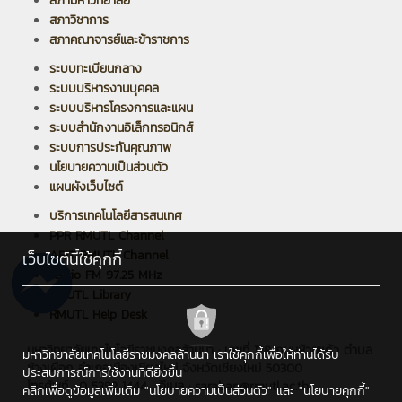
สภามหาวิทยาลัย
สภาวิชาการ
สภาคณาจารย์และข้าราชการ
ระบบทะเบียนกลาง
ระบบบริหารงานบุคคล
ระบบบริหารโครงการและแผน
ระบบสำนักงานอิเล็กทรอนิกส์
ระบบการประกันคุณภาพ
นโยบายความเป็นส่วนตัว
แผนผังเว็บไซต์
บริการเทคโนโลยีสารสนเทศ
PPR RMUTL Channel
ARIT RMUTL Channel
เว็บไซต์นี้ใช้คุกกี้
Radio FM 97.25 MHz
RMUTL Library
RMUTL Help Desk
มหาวิทยาลัยเทคโนโลยีราชมงคลล้านนา : เลขที่ 128 ถนนห้วยแก้ว ตำบล
มหาวิทยาลัยเทคโนโลยีราชมงคลล้านนา เราใช้คุกกี้เพื่อให้ท่านได้รับ
ช้างเผือก อำเภอเมืองเชียงใหม่ จังหวัดเชียงใหม่ 50300
ประสบการณ์การใช้งานที่ดียิ่งขึ้น
โทรศัพท์ : 0 5392 1444 , อีเมล : saraban@rmutl.ac.th
คลิกเพื่อดูข้อมูลเพิ่มเติม
"นโยบายความเป็นส่วนตัว"
และ
"นโยบายคุกกี้"