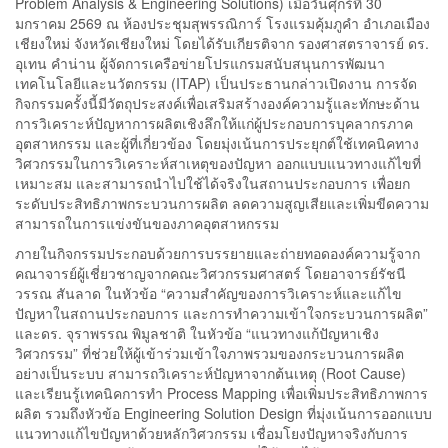
Problem Analysis & Engineering Solutions) เมื่อวันศุกร์ที่ 30
มกราคม 2569 ณ ห้องประชุมสุพรรณิการ์ โรงแรมคุ้มภูคำ อำเภอเมือง
เชียงใหม่ จังหวัดเชียงใหม่ โดยได้รับเกียรติจาก รองศาสตราจารย์ ดร.
อุเทน คำน่าน ผู้จัดการเครือข่ายโปรแกรมสนับสนุนการพัฒนา
เทคโนโลยีและนวัตกรรม (ITAP) เป็นประธานกล่าวเปิดงาน การจัด
กิจกรรมครั้งนี้มีวัตถุประสงค์เพื่อเสริมสร้างองค์ความรู้และทักษะด้าน
การวิเคราะห์ปัญหาการผลิตเชิงลึกให้แก่ผู้ประกอบการบุคลากรภาค
อุตสาหกรรม และผู้ที่เกี่ยวข้อง โดยมุ่งเน้นการประยุกต์ใช้เทคนิคทาง
วิศวกรรมในการวิเคราะห์สาเหตุของปัญหา ออกแบบแนวทางแก้ไขที่
เหมาะสม และสามารถนำไปใช้ได้จริงในสถานประกอบการ เพื่อยก
ระดับประสิทธิภาพกระบวนการผลิต ลดความสูญเสียและเพิ่มขีดความ
สามารถในการแข่งขันของภาคอุตสาหกรรม
ภายในกิจกรรมประกอบด้วยการบรรยายและถ่ายทอดองค์ความรู้จาก
คณาจารย์ผู้เชี่ยวชาญจากคณะวิศวกรรมศาสตร์ โดยอาจารย์รัชนี
วรรณ สันลาด ในหัวข้อ “ความสำคัญของการวิเคราะห์และแก้ไข
ปัญหาในสถานประกอบการ และการทำความเข้าใจกระบวนการผลิต”
และดร. จุราพรรณ พิมูลชาติ ในหัวข้อ “แนวทางแก้ปัญหาเชิง
วิศวกรรม” ที่ช่วยให้ผู้เข้าร่วมเข้าใจภาพรวมของกระบวนการผลิต
อย่างเป็นระบบ สามารถวิเคราะห์ปัญหาจากต้นเหตุ (Root Cause)
และเรียนรู้เทคนิคการทำ Process Mapping เพื่อเพิ่มประสิทธิภาพการ
ผลิต รวมถึงหัวข้อ Engineering Solution Design ที่มุ่งเน้นการออกแบบ
แนวทางแก้ไขปัญหาด้วยหลักวิศวกรรม เชื่อมโยงปัญหาจริงกับการ