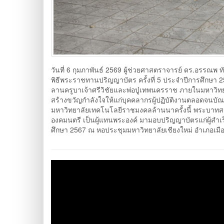
วันที่ 6 กุมภาพันธ์ 2569 ผู้ช่วยศาสตราจารย์ ดร.อร
พิธีพระราชทานปริญญาบัตร ครั้งที่ 5 ประจำปีการศึกษา 2
ลานครูบาเจ้าศรีวิชัยและพ่อปู่เทพนครราช ภายในมหาวิทยา
สร้างขวัญกำลังใจให้แก่บุคคลากรผู้ปฏิบัติงานตลอดจนบั
มหาวิทยาลัยเทคโนโลยีราชมงคลล้านนาครั้งนี้ พระบาทส
องคมนตรี เป็นผู้แทนพระองค์ มามอบปริญญาบัตรแก่ผู้สำเ
ศึกษา 2567 ณ หอประชุมมหาวิทยาลัยเชียงใหม่ อำเภอเมืองเช