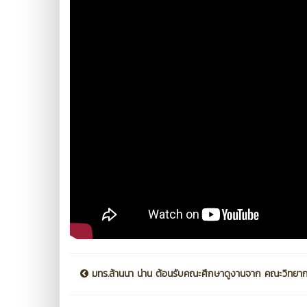
มทร.ล้านนา น่าน ต้อนรับคณะศึกษาดูงานจาก คณะวิทยากา