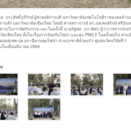
ลาส ประสิทธิ์บุรีรักษ์ ผู้ช่วยอธิการบดี มหาวิทยาลัยเทคโนโลยีราชมงคลล้าน
ณ ลานสัก มหาวิทยาลัยเชียงใหม่ โดยมี ศาสตราจารย์ ดร.นพ.พงษ์รักษ์ ศรีบั
ธานในการจัดกิจกรรม และในครั้งนี้ นายรัฐพล นราดิศร ผู้ว่าราชการจังหว
ัดเชียงใหม่ ทั้งในเรื่องการป้องกันไฟป่า และฝุ่น PM2.5 ในครั้งต่อไป ส่วน
ดอยสุเทพ-ปุย สถานีควบคุมไฟป่า สวนรุกชาติห้วยแก้ว ศูนย์นวัตนวิจัยที่ 1
ลินในเดือนมีนาคม 2569
ิน