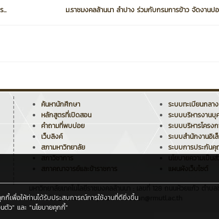
...
ม.ราชมงคลล้านนา ลำปาง ร่วมกับกรมการข้าว จัดงานปอ
ค้นหานักศึกษา
ระบบทะเบียนกลาง
หลักสูตรที่เปิดสอน
ระบบบริหารงานบุ
คำถามที่พบบ่อย
ระบบบริหารโครง
เว็บลิงค์
ระบบสำนักงานอิเล
สภามหาวิทยาลัย
ระบบการประกันค
สภาวิชาการ
นโยบายความเป็นส่
สภาคณาจารย์และข้าราชการ
แผนผังเว็บไซต์
มหาวิทยาลัยเทคโนโลยีราชมงคลล้านนา : เลขที่ 128 ถนนห้วยแก้ว ตำบลช
ี้เพื่อให้ท่านได้รับประสบการณ์การใช้งานที่ดียิ่งขึ้น
โทรศัพท์ : 0 5392 1444 , อีเมล : saraban@rmutl.ac.th
นตัว"
และ
"นโยบายคุกกี้"