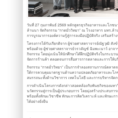
วันที่ 27 กุมภาพันธ์ 2569 หลักสูตรธุรกิจอาหารและ
ล้านนา จัดกิจกรรม “กาดมั่ววิทยา” ณ โรงอาหาร มทร.ล้านนา 
การบูรณาการองค์ความรู้สู่การลงมือปฏิบัติจริง เสริมสร้
โครงการได้รับเกียรติจาก ผู้ช่วยศาสตราจารย์ณัฐวุฒิ ส
พร้อมด้วย ผู้ช่วยศาสตราจารย์วรวลัญช์ ฉิมพะเนาว์ อา
กิจกรรม โดยมุ่งเน้นให้นักศึกษาได้ฝึกปฏิบัติจริงในก
จัดการร้านค้า ตลอดจนการสื่อสารการตลาดและการให้บริ
กิจกรรม “กาดมั่ววิทยา” เป็นการจำลองสถานการณ์ตลาด
ใต้การควบคุมมาตรฐานด้านความปลอดภัยอาหารและโภชนากา
สมรรถนะทั้งด้านวิชาการ เทคโนโลยี และการบริหารจัดก
การดำเนินโครงการดังกล่าวสอดคล้องกับพันธกิจของมหาวิ
นวัตกรรมสู่การเป็นผู้ประกอบการ โดยมุ่งสร้างประสบการณ์
พร้อมทั้งทักษะวิชาชีพ ทักษะการคิดวิเคราะห์ และทักษ
ได้อย่างยั่งยืน