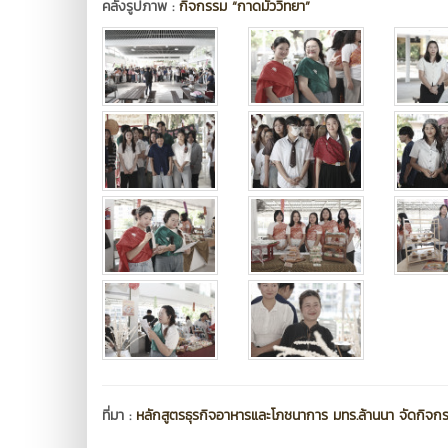
คลังรูปภาพ :
กิจกรรม “กาดมั่ววิทยา”
ที่มา :
หลักสูตรธุรกิจอาหารและโภชนาการ มทร.ล้านนา จัดกิจกรรม