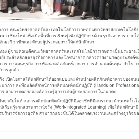
โภชนาการ คณะวิทยาศาสตร์และเทคโนโลยีการเกษตร มหาวิทยาลัยเทคโนโลย
เชียงใหม่ เพื่อเปิดพื้นที่การเรียนรู้เชิงปฏิบัติการด้านธุรกิจอาหาร ภายใ
างทักษะวิชาชีพและทักษะผู้ประกอบการให้แก่นักศึกษา
ังข์ทอง ผู้ช่วยคณบดีคณะวิทยาศาสตร์และเทคโนโลยีการเกษตร เป็นประธานใน
จารย์ประจำหลักสูตรธุรกิจอาหารและโภชนาการ กล่าวรายงานวัตถุประสงค์ข
ระบวนการวางแผนธุรกิจ การพัฒนาผลิตภัณฑ์อาหาร การคำนวณต้นทุน–กำไร ก
การลูกค้า
จริง เปิดโอกาสให้นักศึกษาได้ออกแบบและจำหน่ายผลิตภัณฑ์อาหารของตนเ
ร สะท้อนอัตลักษณ์การผลิตบัณฑิตนักปฏิบัติ (Hands-on Professional) 
าร สามารถต่อยอดองค์ความรู้สู่การเป็นผู้ประกอบการในอนาคต
ทยาลัยในด้านการผลิตบัณฑิตนักปฏิบัติมืออาชีพที่มีสมรรถนะด้านเทคโนโ
เรียนรู้จากสถานการณ์จริง (Work-integrated Learning) เพื่อให้นักศึกษาม
ะการบริหารจัดการธุรกิจ สามารถแข่งขันได้ในตลาดแรงงานและสร้างธุรกิจข