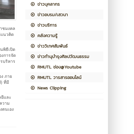
ข่าวบุคลากร
ข่าวอบรม/เสวนา
ข่าวบริการ
ีราชมงคล
ต้แนวคิด
คลังความรู้
ข่าววิเทศสัมพันธ์
พิธีเปิด
องการจัด
ข่าวทำนุบำรุงศิลปวัฒนธรรม
ารบริหาร
RMUTL ช่อง@Youtube
อง ภาย
RMUTL วารสารออนไลน์
ที่มี
News Clipping
ลยีและ
ีความ
องตนเอง