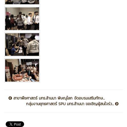
สาขาพืชศาสตร์ มทร.ล้านนา พิษณุโลก จัดอบรมเสริมทักษ...
กลุ่มงานยุทธศาสตร์ SPU มทร.ล้านนา ขอเชิญผู้สนใจร่ว...