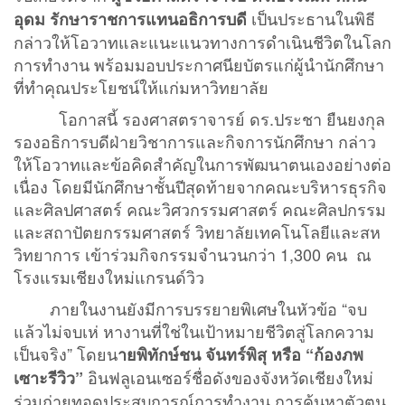
เป็นประธานในพิธี
อุดม รักษาราชการแทนอธิการบดี
กล่าวให้โอวาทและแนะแนวทางการดำเนินชีวิตในโลก
การทำงาน พร้อมมอบประกาศนียบัตรแก่ผู้นำนักศึกษา
ที่ทำคุณประโยชน์ให้แก่มหาวิทยาลัย
โอกาสนี้ รองศาสตราจารย์ ดร.ประชา ยืนยงกุล
รองอธิการบดีฝ่ายวิชาการและกิจการนักศึกษา กล่าว
ให้โอวาทและข้อคิดสำคัญในการพัฒนาตนเองอย่างต่อ
เนื่อง โดยมีนักศึกษาชั้นปีสุดท้ายจากคณะบริหารธุรกิจ
และศิลปศาสตร์ คณะวิศวกรรมศาสตร์ คณะศิลปกรรม
และสถาปัตยกรรมศาสตร์ วิทยาลัยเทคโนโลยีและสห
วิทยาการ เข้าร่วมกิจกรรมจำนวนกว่า 1,300 คน ณ
โรงแรมเชียงใหม่แกรนด์วิว
ภายในงานยังมีการบรรยายพิเศษในหัวข้อ “จบ
แล้วไม่จบเห่ หางานที่ใช่ในเป้าหมายชีวิตสู่โลกความ
เป็นจริง” โดยน
ายพิทักษ์ชน จันทร์พิสุ หรือ “ก้องภพ
อินฟลูเอนเซอร์ชื่อดังของจังหวัดเชียงใหม่
เซาะรีวิว”
ร่วมถ่ายทอดประสบการณ์การทำงาน การค้นหาตัวตน