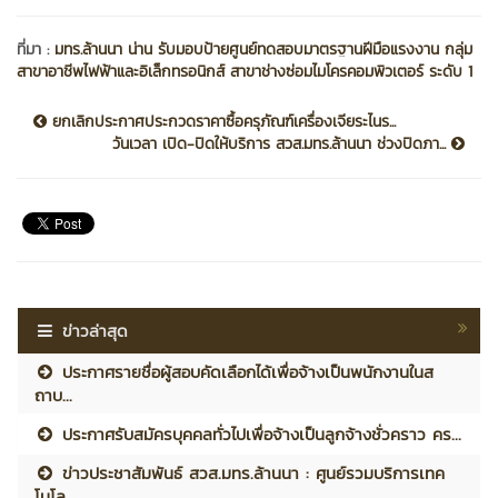
ที่มา :
มทร.ล้านนา น่าน รับมอบป้ายศูนย์ทดสอบมาตรฐานฝีมือแรงงาน กลุ่ม
สาขาอาชีพไฟฟ้าและอิเล็กทรอนิกส์ สาขาช่างซ่อมไมโครคอมพิวเตอร์ ระดับ 1
ยกเลิกประกาศประกวดราคาซื้อครุภัณฑ์เครื่องเจียระไนร...
วันเวลา เปิด-ปิดให้บริการ สวส.มทร.ล้านนา ช่วงปิดภา...
ข่าวล่าสุด
ประกาศรายชื่อผู้สอบคัดเลือกได้เพื่อจ้างเป็นพนักงานในส
ถาบ...
ประกาศรับสมัครบุคคลทั่วไปเพื่อจ้างเป็นลูกจ้างชั่วคราว คร...
ข่าวประชาสัมพันธ์ สวส.มทร.ล้านนา : ศูนย์รวมบริการเทค
โนโล...