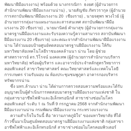
พัฒนาฝีมือแรงงาน) พร้อมด้วย นางกรรณิกา ธงยศ (ผู้อำนวยการ
สำนักงานพัฒนาฝีมือแรงงานน่าน) , นายสัญชัย ภัทรวรากุล (ผู้อำนวย
การสถาบันพัฒนาฝีมือแรงงาน 20 เชียงราย) , นายจตุพร พวงไวย์ (ผู้
อำนวยการกลุ่มงานแผนงานและสารสนเทศ สถาบันพัฒนาฝีมือ
แรงงาน 20 เชียงราย) , นายมานิตย์ คำมาสุข (ผู้อำนวยการกลุ่มงาน
มาตรฐานฝีมือแรงงานและรับรองความรู้ความสามารถ สถาบันพัฒนา
ฝีมือแรงงาน 20 เชียงราย) และคณะจากสำนักงานพัฒนาฝีมือแรงงาน
น่าน ได้ร่วมมอบป้ายศูนย์ทดสอบมาตรฐานฝีมือแรงงาน ให้กับ
มหาวิทยาลัยเทคโนโลยีราชมงคลล้านนา น่าน โดย ผู้ช่วย
ศาสตราจารย์ ดร.วิโรจน์ มงคลเทพ (ผู้อำนวยการสำนักงานบริหาร
มหาวิทยาลัย) พร้อมผู้บริหาร และอาจารย์ประจำหลักสูตรวิทยาการ
คอมพิวเตอร์ สาขาวิทยาศาสตร์ คณะวิทยาศาสตร์และเทคโนโลยี
การเกษตร ร่วมรับมอบ ณ ห้องประชุมชมพูภูคา อาคารกองบริหาร
ทรัพยากรน่าน
ซึ่ง มทร.ล้านนา น่าน ได้ผ่านการตรวจสอบความพร้อมและได้รับ
อนุญาตเป็นผู้ดำเนินการทดสอบมาตรฐานฝีมือแรงงานแห่งชาติ ใน
กลุ่มสาขาอาชีพไฟฟ้าและอิเล็กทรอนิกส์ สาขาช่างซ่อมไมโคร
คอมพิวเตอร์ ระดับ 1 ณ วันที่ 9 กรกฏาคม 2568 จากสำนักงานพัฒนา
ฝีมือแรงงานน่าน กรมพัฒนาฝีมือแรงงาน กระทรวงแรงงาน
ความสำเร็จในวันนี้ คือ “ความภาคภูมิใจ” ของมหาวิทยาลัย ที่ได้
ก้าวขึ้นมาเป็นศูนย์ทดสอบมาตรฐานฝีมือแรงงานแห่งชาติ กลุ่มสาขา
อาชีพไฟฟ้าและอิเล็กทรอนิกส์ สาขาช่างซ่อมไมโครคอมพิวเตอร์