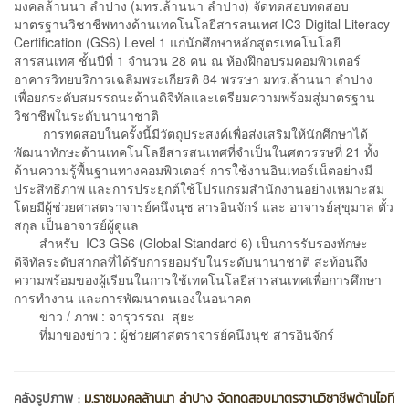
มงคลล้านนา ลำปาง (มทร.ล้านนา ลำปาง) จัดทดสอบทดสอบ
มาตรฐานวิชาชีพทางด้านเทคโนโลยีสารสนเทศ IC3 Digital Literacy
Certification (GS6) Level 1 แก่นักศึกษาหลักสูตรเทคโนโลยี
สารสนเทศ ชั้นปีที่ 1 จำนวน 28 คน ณ ห้องฝึกอบรมคอมพิวเตอร์
อาคารวิทยบริการเฉลิมพระเกียรติ 84 พรรษา มทร.ล้านนา ลำปาง
เพื่อยกระดับสมรรถนะด้านดิจิทัลและเตรียมความพร้อมสู่มาตรฐาน
วิชาชีพในระดับนานาชาติ
การทดสอบในครั้งนี้มีวัตถุประสงค์เพื่อส่งเสริมให้นักศึกษาได้
พัฒนาทักษะด้านเทคโนโลยีสารสนเทศที่จำเป็นในศตวรรษที่ 21 ทั้ง
ด้านความรู้พื้นฐานทางคอมพิวเตอร์ การใช้งานอินเทอร์เน็ตอย่างมี
ประสิทธิภาพ และการประยุกต์ใช้โปรแกรมสำนักงานอย่างเหมาะสม
โดยมีผู้ช่วยศาสตราจารย์คนึงนุช สารอินจักร์ และ อาจารย์สุขุมาล ตั้ว
สกุล เป็นอาจารย์ผู้ดูแล
สำหรับ IC3 GS6 (Global Standard 6) เป็นการรับรองทักษะ
ดิจิทัลระดับสากลที่ได้รับการยอมรับในระดับนานาชาติ สะท้อนถึง
ความพร้อมของผู้เรียนในการใช้เทคโนโลยีสารสนเทศเพื่อการศึกษา
การทำงาน และการพัฒนาตนเองในอนาคต
ข่าว / ภาพ : จารุวรรณ สุยะ
ที่มาของข่าว : ผู้ช่วยศาสตราจารย์คนึงนุช สารอินจักร์
คลังรูปภาพ :
ม.ราชมงคลล้านนา ลำปาง จัดทดสอบมาตรฐานวิชาชีพด้านไอที