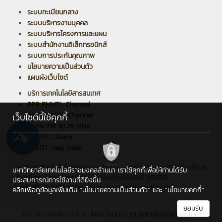
ระบบทะเบียนกลาง
ระบบบริหารงานบุคคล
ระบบบริหารโครงการและแผน
ระบบสำนักงานอิเล็กทรอนิกส์
ระบบการประกันคุณภาพ
นโยบายความเป็นส่วนตัว
แผนผังเว็บไซต์
บริการเทคโนโลยีสารสนเทศ
PPR RMUTL Channel
ARIT RMUTL Channel
เว็บไซต์นี้ใช้คุกกี้
Radio FM 97.25 MHz
RMUTL Library
RMUTL Help Desk
มหาวิทยาลัยเทคโนโลยีราชมงคลล้านนา : เลขที่ 128 ถนนห้วยแก้ว ตำบล
มหาวิทยาลัยเทคโนโลยีราชมงคลล้านนา เราใช้คุกกี้เพื่อให้ท่านได้รับ
ช้างเผือก อำเภอเมืองเชียงใหม่ จังหวัดเชียงใหม่ 50300
ประสบการณ์การใช้งานที่ดียิ่งขึ้น
โทรศัพท์ : 0 5392 1444 , อีเมล : saraban@rmutl.ac.th
คลิกเพื่อดูข้อมูลเพิ่มเติม
"นโยบายความเป็นส่วนตัว"
และ
"นโยบายคุกกี้"
ยอมรับ
ออกแบบและพัฒนาโดย
สำนักวิทยบริการและเทคโนโลยีสารสนเทศ