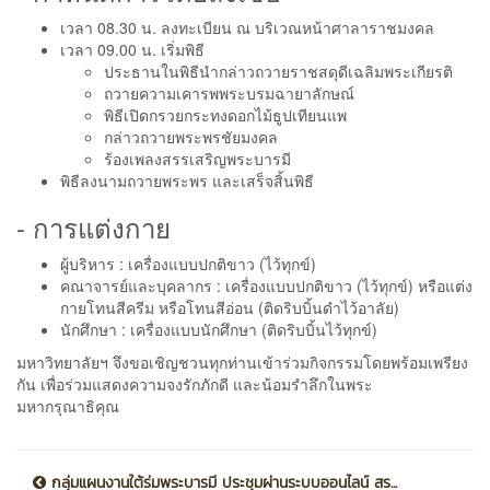
เวลา 08.30 น. ลงทะเบียน ณ บริเวณหน้าศาลาราชมงคล
เวลา 09.00 น. เริ่มพิธี
ประธานในพิธีนำกล่าวถวายราชสดุดีเฉลิมพระเกียรติ
ถวายความเคารพพระบรมฉายาลักษณ์
พิธีเปิดกรวยกระทงดอกไม้ธูปเทียนแพ
กล่าวถวายพระพรชัยมงคล
ร้องเพลงสรรเสริญพระบารมี
พิธีลงนามถวายพระพร และเสร็จสิ้นพิธี
- การแต่งกาย
ผู้บริหาร : เครื่องแบบปกติขาว (ไว้ทุกข์)
คณาจารย์และบุคลากร : เครื่องแบบปกติขาว (ไว้ทุกข์) หรือแต่ง
กายโทนสีครีม หรือโทนสีอ่อน (ติดริบบิ้นดำไว้อาลัย)
นักศึกษา : เครื่องแบบนักศึกษา (ติดริบบิ้นไว้ทุกข์)
มหาวิทยาลัยฯ จึงขอเชิญชวนทุกท่านเข้าร่วมกิจกรรมโดยพร้อมเพรียง
กัน เพื่อร่วมแสดงความจงรักภักดี และน้อมรำลึกในพระ
มหากรุณาธิคุณ
กลุ่มแผนงานใต้ร่มพระบารมี ประชุมผ่านระบบออนไลน์ สร...