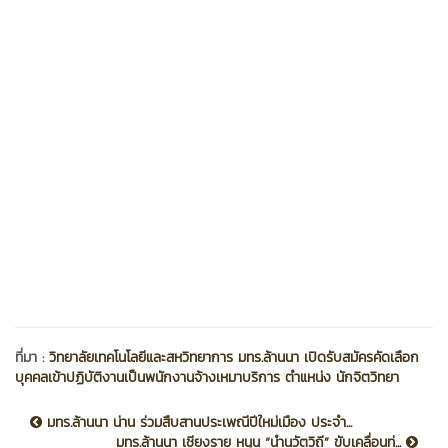
ที่มา :
วิทยาลัยเทคโนโลยีและสหวิทยาการ มทร.ล้านนา เปิดรับสมัครคัดเลือก
บุคคลเข้าปฏิบัติงานเป็นพนักงานจ้างเหมาบริการ ตำแหน่ง นักจิตวิทยา
มทร.ล้านนา น่าน ร่วมสืบสานประเพณีปีใหม่เมือง ประจำ...
มทร.ล้านนา เชียงราย หนุน “นำนวัตวิถี” ขับเคลื่อนท่...