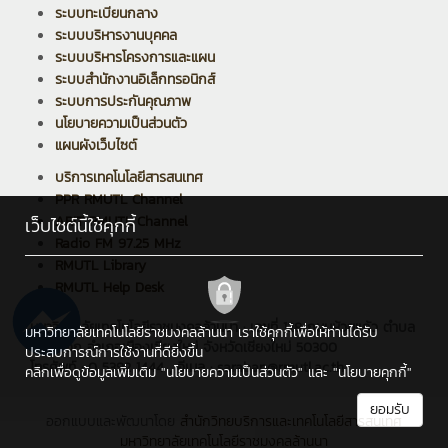
ระบบทะเบียนกลาง
ระบบบริหารงานบุคคล
ระบบบริหารโครงการและแผน
ระบบสำนักงานอิเล็กทรอนิกส์
ระบบการประกันคุณภาพ
นโยบายความเป็นส่วนตัว
แผนผังเว็บไซต์
บริการเทคโนโลยีสารสนเทศ
PPR RMUTL Channel
ARIT RMUTL Channel
เว็บไซต์นี้ใช้คุกกี้
Radio FM 97.25 MHz
RMUTL Library
RMUTL Help Desk
มหาวิทยาลัยเทคโนโลยีราชมงคลล้านนา : เลขที่ 128 ถนนห้วยแก้ว ตำบล
มหาวิทยาลัยเทคโนโลยีราชมงคลล้านนา เราใช้คุกกี้เพื่อให้ท่านได้รับ
ช้างเผือก อำเภอเมืองเชียงใหม่ จังหวัดเชียงใหม่ 50300
ประสบการณ์การใช้งานที่ดียิ่งขึ้น
โทรศัพท์ : 0 5392 1444 , อีเมล : saraban@rmutl.ac.th
คลิกเพื่อดูข้อมูลเพิ่มเติม
"นโยบายความเป็นส่วนตัว"
และ
"นโยบายคุกกี้"
ยอมรับ
ออกแบบและพัฒนาโดย
สำนักวิทยบริการและเทคโนโลยีสารสนเทศ
มหาวิทยาลัยเทคโนโลยีราชมงคลล้านนา