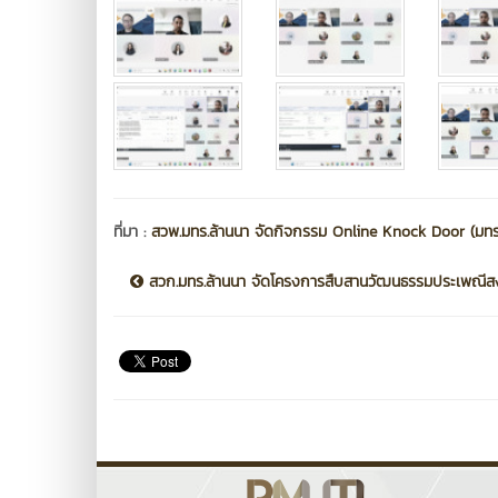
ที่มา :
สวพ.มทร.ล้านนา จัดกิจกรรม Online Knock Door (มทร.
สวก.มทร.ล้านนา จัดโครงการสืบสานวัฒนธรรมประเพณีสง