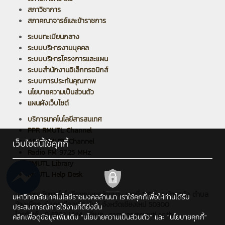
สภาวิชาการ
สภาคณาจารย์และข้าราชการ
ระบบทะเบียนกลาง
ระบบบริหารงานบุคคล
ระบบบริหารโครงการและแผน
ระบบสำนักงานอิเล็กทรอนิกส์
ระบบการประกันคุณภาพ
นโยบายความเป็นส่วนตัว
แผนผังเว็บไซต์
บริการเทคโนโลยีสารสนเทศ
PPR RMUTL Channel
ARIT RMUTL Channel
เว็บไซต์นี้ใช้คุกกี้
Radio FM 97.25 MHz
RMUTL Library
RMUTL Help Desk
มหาวิทยาลัยเทคโนโลยีราชมงคลล้านนา : เลขที่ 128 ถนนห้วยแก้ว ตำบล
มหาวิทยาลัยเทคโนโลยีราชมงคลล้านนา เราใช้คุกกี้เพื่อให้ท่านได้รับ
ช้างเผือก อำเภอเมืองเชียงใหม่ จังหวัดเชียงใหม่ 50300
ประสบการณ์การใช้งานที่ดียิ่งขึ้น
โทรศัพท์ : 0 5392 1444 , อีเมล : saraban@rmutl.ac.th
คลิกเพื่อดูข้อมูลเพิ่มเติม
"นโยบายความเป็นส่วนตัว"
และ
"นโยบายคุกกี้"