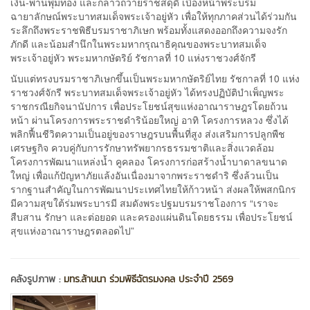
เงิน-พานพุ่มทอง และกล่าวถวายราชสดุดี เบื้องหน้าพระบรม
ฉายาลักษณ์พระบาทสมเด็จพระเจ้าอยู่หัว เพื่อให้ทุกภาคส่วนได้ร่วมกัน
ระลึกถึงพระราชพิธีบรมราชาภิเษก พร้อมทั้งแสดงออกถึงความจงรัก
ภักดี และน้อมสำนึกในพระมหากรุณาธิคุณของพระบาทสมเด็จ
พระเจ้าอยู่หัว พระมหากษัตริย์ รัชกาลที่ 10 แห่งราชวงศ์จักรี
นับแต่ทรงบรมราชาภิเษกขึ้นเป็นพระมหากษัตริย์ไทย รัชกาลที่ 10 แห่ง
ราชวงศ์จักรี พระบาทสมเด็จพระเจ้าอยู่หัว ได้ทรงปฏิบัติบำเพ็ญพระ
ราชกรณียกิจนานัปการ เพื่อประโยชน์สุขแห่งอาณาราษฎรโดยถ้วน
หน้า ผ่านโครงการพระราชดำริน้อยใหญ่ อาทิ โครงการหลวง ซึ่งได้
พลิกฟื้นชีวิตความเป็นอยู่ของราษฎรบนพื้นที่สูง ส่งเสริมการปลูกพืช
เศรษฐกิจ ควบคู่กับการรักษาทรัพยากรธรรมชาติและสิ่งแวดล้อม
โครงการพัฒนาแหล่งน้ำ คูคลอง โครงการก่อสร้างน้ำบาดาลขนาด
ใหญ่ เพื่อแก้ปัญหาภัยแล้งอันเนื่องมาจากพระราชดำริ ซึ่งล้วนเป็น
รากฐานสำคัญในการพัฒนาประเทศไทยให้ก้าวหน้า ส่งผลให้พสกนิกร
มีความสุขใต้ร่มพระบารมี สมดังพระปฐมบรมราชโองการ “เราจะ
สืบสาน รักษา และต่อยอด และครองแผ่นดินโดยธรรม เพื่อประโยชน์
สุขแห่งอาณาราษฎรตลอดไป”
คลังรูปภาพ :
มทร.ล้านนา ร่วมพิธีฉัตรมงคล ประจำปี 2569