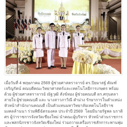
เมื่อวันที่ 4 พฤษภาคม 2569 ผู้ช่วยศาสตราจารย์ ดร.ปิยมาสฐ์ ตัณฑ์
เจริญรัตน์ คณบดีคณะวิทยาศาสตร์และเทคโนโลยีการเกษตร พร้อม
ด้วย ผู้ช่วยศาสตราจารย์ ณัฐวุฒิ สังข์ทอง ผู้ช่วยคณบดี ดร.ศกุนตลา
สายใจ ผู้ช่วยคณบดี และ นางสาวภาวิณี คำม่วง รักษาการในตำแหน่ง
หัวหน้าสำนักงานคณบดี เป็นตัวแทนมหาวิทยาลัยเทคโนโลยีราช
มงคลล้านนา ร่วมพิธีฉัตรมงคล ประจำปี 2569 โดยมีนายรัฐพล นราดิ
ศร ผู้ว่าราชการจังหวัดเชียงใหม่ นำคณะผู้บริหาร หัวหน้าส่วนราชการ
และพสกนิกรชาวจังหวัดเชียงใหม่ ร่วมถวายเครื่องราชสักการะพานพุ่ม