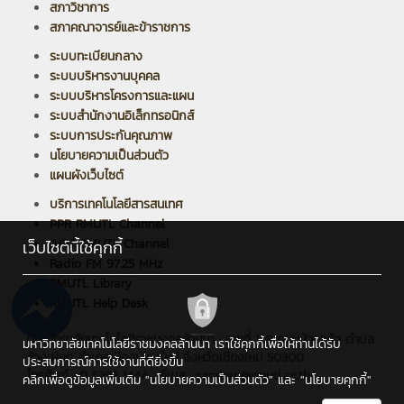
สภาวิชาการ
สภาคณาจารย์และข้าราชการ
ระบบทะเบียนกลาง
ระบบบริหารงานบุคคล
ระบบบริหารโครงการและแผน
ระบบสำนักงานอิเล็กทรอนิกส์
ระบบการประกันคุณภาพ
นโยบายความเป็นส่วนตัว
แผนผังเว็บไซต์
บริการเทคโนโลยีสารสนเทศ
PPR RMUTL Channel
ARIT RMUTL Channel
เว็บไซต์นี้ใช้คุกกี้
Radio FM 97.25 MHz
RMUTL Library
RMUTL Help Desk
มหาวิทยาลัยเทคโนโลยีราชมงคลล้านนา : เลขที่ 128 ถนนห้วยแก้ว ตำบล
มหาวิทยาลัยเทคโนโลยีราชมงคลล้านนา เราใช้คุกกี้เพื่อให้ท่านได้รับ
ช้างเผือก อำเภอเมืองเชียงใหม่ จังหวัดเชียงใหม่ 50300
ประสบการณ์การใช้งานที่ดียิ่งขึ้น
โทรศัพท์ : 0 5392 1444 , อีเมล : saraban@rmutl.ac.th
คลิกเพื่อดูข้อมูลเพิ่มเติม
"นโยบายความเป็นส่วนตัว"
และ
"นโยบายคุกกี้"