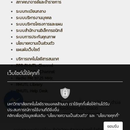
สภาคณาจารย์และข้าราชการ
ระบบทะเบียนกลาง
ระบบบริหารงานบุคคล
ระบบบริหารโครงการและแผน
ระบบสำนักงานอิเล็กทรอนิกส์
ระบบการประกันคุณภาพ
นโยบายความเป็นส่วนตัว
แผนผังเว็บไซต์
บริการเทคโนโลยีสารสนเทศ
PPR RMUTL Channel
ARIT RMUTL Channel
เว็บไซต์นี้ใช้คุกกี้
Radio FM 97.25 MHz
RMUTL Library
RMUTL Help Desk
มหาวิทยาลัยเทคโนโลยีราชมงคลล้านนา : เลขที่ 128 ถนนห้วยแก้ว ตำบล
มหาวิทยาลัยเทคโนโลยีราชมงคลล้านนา เราใช้คุกกี้เพื่อให้ท่านได้รับ
ช้างเผือก อำเภอเมืองเชียงใหม่ จังหวัดเชียงใหม่ 50300
ประสบการณ์การใช้งานที่ดียิ่งขึ้น
โทรศัพท์ : 0 5392 1444 , อีเมล : saraban@rmutl.ac.th
คลิกเพื่อดูข้อมูลเพิ่มเติม
"นโยบายความเป็นส่วนตัว"
และ
"นโยบายคุกกี้"
ยอมรับ
ออกแบบและพัฒนาโดย
สำนักวิทยบริการและเทคโนโลยีสารสนเทศ