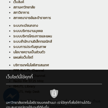
เว็บลิงค์
สภามหาวิทยาลัย
สภาวิชาการ
สภาคณาจารย์และข้าราชการ
ระบบทะเบียนกลาง
ระบบบริหารงานบุคคล
ระบบบริหารโครงการและแผน
ระบบสำนักงานอิเล็กทรอนิกส์
ระบบการประกันคุณภาพ
นโยบายความเป็นส่วนตัว
แผนผังเว็บไซต์
บริการเทคโนโลยีสารสนเทศ
PPR RMUTL Channel
ARIT RMUTL Channel
เว็บไซต์นี้ใช้คุกกี้
Radio FM 97.25 MHz
RMUTL Library
RMUTL Help Desk
มหาวิทยาลัยเทคโนโลยีราชมงคลล้านนา : เลขที่ 128 ถนนห้วยแก้ว ตำบล
มหาวิทยาลัยเทคโนโลยีราชมงคลล้านนา เราใช้คุกกี้เพื่อให้ท่านได้รับ
ช้างเผือก อำเภอเมืองเชียงใหม่ จังหวัดเชียงใหม่ 50300
ประสบการณ์การใช้งานที่ดียิ่งขึ้น