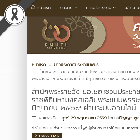
หน้าแรก
เกี่ยวกับ
การบริหารงาน
มติ/ระเบ
หน้าแรก
ข่าวประกาศประชาสัมพันธ์
สำนักพระราชวัง ขอเชิญชวนประชาชนร่วมลงนามถวายพระพ
พระนางเจ้า ฯ พระบรมราชินี ๓ มิถุนายน ๒๕๖๙ ผ่านระบบออนไ
สำนักพระราชวัง ขอเชิญชวนประชา
ราชพิธีมหามงคลเฉลิมพระชนมพรรษา
มิถุนายน ๒๕๖๙ ผ่านระบบออนไลน์
เผยแพร่เมื่อ :
ศุกร์ 29 พฤษภาคม 2569
โดย
อภิญญา พูลท
ยังไม่มีคะแนนสำหรับบทความนี้
ผู้อ่านสามารถให้คะแนนบทความได
ให้คะแนนบทความ