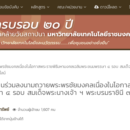
ียบข้อบังคับ
หลักสูตร
คณะ/หน่วยงาน
ดาวน์โหลด
รชัยมงคลเนื่องในโอกาสพระราชพิธีมหามงคลเฉลิมพระชนมพรรษา ๔ รอบ สมเด็
ลน์
ชนร่วมลงนามถวายพระพรชัยมงคลเนื่องในโอกา
 ๔ รอบ สมเด็จพระนางเจ้า ฯ พระบรมราชินี 
รัพย์
จำนวนผู้เข้าชม 1,607 คน
้จากปุ่มข้างใต้