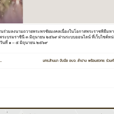
ลงนามถวายพระพรชัยมงคลเนื่องในโอกาสพระราชพิธีมห
ระบรมราชินี ๓ มิถุนายน ๒๕๖๙ ผ่านระบบออนไลน์ ที่เว็บไซต์หน
ันที่ ๑ – ๕ มิถุนายน ๒๕๖๙
.
มทร.ล้านนา จับมือ อบจ. ลำปาง พร้อมสวทช. ร่วมกัน