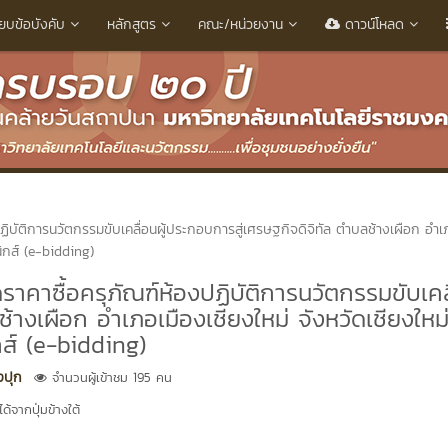
ียบข้อบังคับ
หลักสูตร
คณะ/หน่วยงาน
ดาวน์โหลด
บัติการนวัตกรรมขับเคลื่อนผู้ประกอบการสู่เศรษฐกิจดิจิทัล ตำบลช้างเผือก อำเ
นิกส์ (e-bidding)
าซื้อครุภัณฑ์ห้องปฏิบัติการนวัตกรรมขับเคลื่
างเผือก อำเภอเมืองเชียงใหม่ จังหวัดเชียงใหม่
กส์ (e-bidding)
งปุก
จำนวนผู้เข้าชม 195 คน
้จากปุ่มข้างใต้