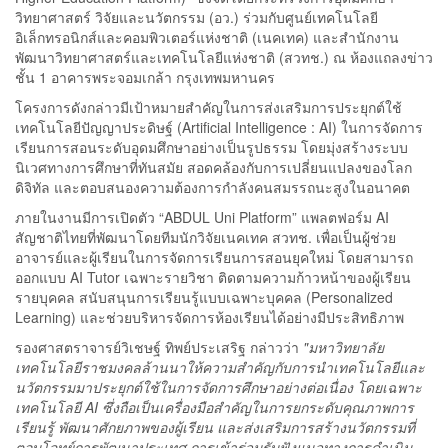
วิทยาศาสตร์ วิจัยและนวัตกรรม (อว.) ร่วมกับศูนย์เทคโนโลยี
อิเล็กทรอนิกส์และคอมพิวเตอร์แห่งชาติ (เนคเทค) และสำนักงาน
พัฒนาวิทยาศาสตร์และเทคโนโลยีแห่งชาติ (สวทช.) ณ ห้องแถลงข่าว
ชั้น 1 อาคารพระจอมเกล้า กรุงเทพมหานคร
โครงการดังกล่าวมีเป้าหมายสำคัญในการส่งเสริมการประยุกต์ใช้
เทคโนโลยีปัญญาประดิษฐ์ (Artificial Intelligence : AI) ในการจัดการ
เรียนการสอนระดับอุดมศึกษาอย่างเป็นรูปธรรม โดยมุ่งสร้างระบบ
นิเวศทางการศึกษาที่ทันสมัย สอดคล้องกับการเปลี่ยนแปลงของโลก
ดิจิทัล และตอบสนองความต้องการกำลังคนสมรรถนะสูงในอนาคต
ภายในงานมีการเปิดตัว “ABDUL Uni Platform” แพลตฟอร์ม AI
สัญชาติไทยที่พัฒนาโดยทีมนักวิจัยเนคเทค สวทช. เพื่อเป็นผู้ช่วย
อาจารย์และผู้เรียนในการจัดการเรียนการสอนยุคใหม่ โดยสามารถ
ออกแบบ AI Tutor เฉพาะรายวิชา ติดตามความก้าวหน้าของผู้เรียน
รายบุคคล สนับสนุนการเรียนรู้แบบเฉพาะบุคคล (Personalized
Learning) และช่วยบริหารจัดการห้องเรียนได้อย่างมีประสิทธิภาพ
รองศาสตราจารย์วิเชษฐ์ ทิพย์ประเสริฐ กล่าวว่า
"มหาวิทยาลัย
เทคโนโลยีราชมงคลล้านนาให้ความสำคัญกับการนำเทคโนโลยีและ
นวัตกรรมมาประยุกต์ใช้ในการจัดการศึกษาอย่างต่อเนื่อง โดยเฉพาะ
เทคโนโลยี AI ซึ่งถือเป็นเครื่องมือสำคัญในการยกระดับคุณภาพการ
เรียนรู้ พัฒนาศักยภาพของผู้เรียน และส่งเสริมการสร้างนวัตกรรมที่
ตอบโจทย์การพัฒนาประเทศ การเข้าร่วมรับฟังแนวทางการดำเนิน