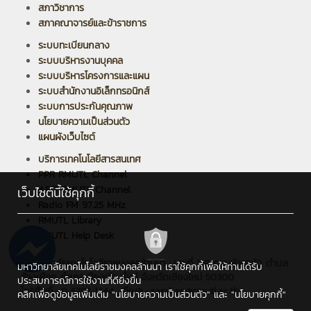
สภาวิชาการ
สภาคณาจารย์และข้าราชการ
ระบบทะเบียนกลาง
ระบบบริหารงานบุคคล
ระบบบริหารโครงการและแผน
ระบบสำนักงานอิเล็กทรอนิกส์
ระบบการประกันคุณภาพ
นโยบายความเป็นส่วนตัว
แผนผังเว็บไซต์
บริการเทคโนโลยีสารสนเทศ
PPR RMUTL Channel
ARIT RMUTL Channel
เว็บไซต์นี้ใช้คุกกี้
Radio FM 97.25 MHz
RMUTL Library
RMUTL Help Desk
มหาวิทยาลัยเทคโนโลยีราชมงคลล้านนา : เลขที่ 128 ถนนห้วยแก้ว ตำบล
มหาวิทยาลัยเทคโนโลยีราชมงคลล้านนา เราใช้คุกกี้เพื่อให้ท่านได้รับ
ช้างเผือก อำเภอเมืองเชียงใหม่ จังหวัดเชียงใหม่ 50300
ประสบการณ์การใช้งานที่ดียิ่งขึ้น
โทรศัพท์ : 0 5392 1444 , อีเมล : saraban@rmutl.ac.th
คลิกเพื่อดูข้อมูลเพิ่มเติม
"นโยบายความเป็นส่วนตัว"
และ
"นโยบายคุกกี้"