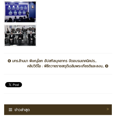
มทร.ล้านนา พิษณุโลก อัปสกิลบุคลากร จัดอบรมเทคนิคปร...
คลิปวิดีโอ : พิธีถวายราชสดุดีเฉลิมพระเกียรติและลงน...
ข่าวล่าสุด