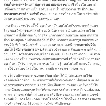
สมเด็จพระเทพรัตนราชสุดาฯ สยามบรมราชกุมารี
เนื่องในโอกาส
เสด็จพระราชดำเนินเป็นองค์ประธานในพิธีเปิดงาน
วันข้าวและ
ชาวนาแห่งชาติ ประจำปี 2569
ณ กรมการข้าว ภายในมหาวิทยาลัย
เกษตรศาสตร์ บางเขน กรุงเทพมหานคร
การเข้าร่วมงานในครั้งนี้ มหาวิทยาลัยเทคโนโลยีราชมงคลล้านนา
โดย
คณะวิศวกรรมศาสตร์
ร่วมจัดนิทรรศการนำเสนอผลงานวิจัย
นวัตกรรม ที่เกี่ยวข้องกับการพัฒนาภาคการเกษตรและอุตสาหกรรม
ข้าว ควบคู่กับงานด้านผลิตภัณฑ์ข้าว นวัตกรรมแปรรูป ตลอดจนผล
งานวิจัยที่เกี่ยวเนื่องกับข้าวและเกษตรกรภาคเหนือจาก
สถาบันวิจัย
เทคโนโลยีการเกษตร มทร.ล้านนา
เข้าร่วมการจัดแสดง ภายใต้ความ
ร่วมมือกับเครือข่ายชาวนาเพื่อการพาณิชย์และอุตสาหกรรมแห่งชาติ
และกรมการข้าว กระทรวงเกษตรและสหกรณ์ เพื่อแสดงศักยภาพของ
มหาวิทยาลัยในการบูรณาการองค์ความรู้ เทคโนโลยี และนวัตกรรมสู่
การใช้ประโยชน์จริงในภาคการผลิตและชุมชนเกษตรกรรม
ภายในบูทนิทรรศการของมหาวิทยาลัยฯ ได้นำเสนอผลงานวิจัย
ผลิตภัณฑ์จากข้าว และนวัตกรรมที่เกี่ยวข้องกับการเพิ่มมูลค่าผลผลิต
ทางการเกษตร ตลอดจนผลงานที่สะท้อนบทบาทของมหาวิทยาลัยใน
การสนับสนุนเกษตรกรไทยให้สามารถปรับตัวต่อการเปลี่ยนแปลงของ
ภาคการเกษตรสมัยใหม่ และยกระดับขีดความสามารถในการแข่งขัน
อย่างยั่งยืน ภายใต้แนวคิด "รวมใจภักดิ์ รักษ์ข้าวไทย สองทศวรรษกรม
การข้าวก้าวไกล ใต้ร่มพระบารมีพระพันปีหลวง"