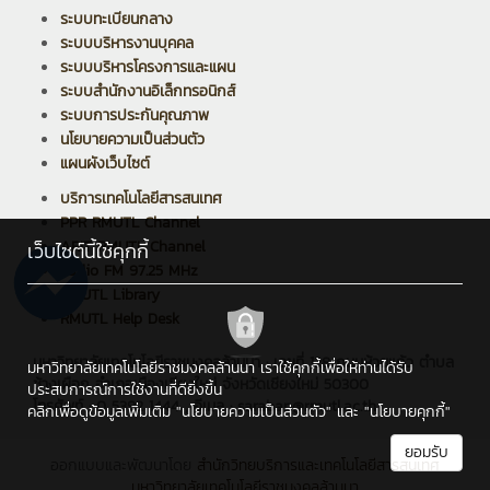
ระบบทะเบียนกลาง
ระบบบริหารงานบุคคล
ระบบบริหารโครงการและแผน
ระบบสำนักงานอิเล็กทรอนิกส์
ระบบการประกันคุณภาพ
นโยบายความเป็นส่วนตัว
แผนผังเว็บไซต์
บริการเทคโนโลยีสารสนเทศ
PPR RMUTL Channel
ARIT RMUTL Channel
เว็บไซต์นี้ใช้คุกกี้
Radio FM 97.25 MHz
RMUTL Library
RMUTL Help Desk
มหาวิทยาลัยเทคโนโลยีราชมงคลล้านนา : เลขที่ 128 ถนนห้วยแก้ว ตำบล
มหาวิทยาลัยเทคโนโลยีราชมงคลล้านนา เราใช้คุกกี้เพื่อให้ท่านได้รับ
ช้างเผือก อำเภอเมืองเชียงใหม่ จังหวัดเชียงใหม่ 50300
ประสบการณ์การใช้งานที่ดียิ่งขึ้น
โทรศัพท์ : 0 5392 1444 , อีเมล : saraban@rmutl.ac.th
คลิกเพื่อดูข้อมูลเพิ่มเติม
"นโยบายความเป็นส่วนตัว"
และ
"นโยบายคุกกี้"
ยอมรับ
ออกแบบและพัฒนาโดย
สำนักวิทยบริการและเทคโนโลยีสารสนเทศ
มหาวิทยาลัยเทคโนโลยีราชมงคลล้านนา