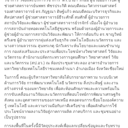
ช่วยศาสตราจารย์นพพร พัชรประกิติ คณบดีคณะวิศวกรรมศาสตร์
รองศาสตราจารย์ ดร.กัญฐณา ดิษฐ์แก้ว คณบดีคณะบริหารธุรกิจและ
ศิลปศาสตร์ ผู้ช่วยศาสตราจารย์ธีระศักดิ์ สมศักดิ์ ผู้อำนวยการ
สถาบันวิจัยและพัฒนา ผู้ช่วยศาสตราจารย์วรจักร์ เมืองใจ ผู้อำนวย
การสถาบันถ่ายทอดเทคโนโลยีสู่ชุมชน พร้อมด้วยรองผู้อำนวยการและ
ผู้ช่วยผู้อำนวยการสถาบันวิจัยและพัฒนา ให้การต้อนรับ ดร.ชาญวิทย์
ตรีเดช ผู้อำนวยการกลุ่มส่งเสริมธุรกิจ เทคโนโลยีและนวัตกรรม และ
นางสาวกมลวรรณ สุนทรเกตุ นักวิเคราะห์นโยบายและแผนชำนาญ
การ กองส่งเสริมและประสานเพื่อประโยชน์ทางวิทยาศาสตร์ วิจัยและ
นวัตกรรม สำนักงานปลัดกระทรวงการอุดมศึกษา วิทยาศาสตร์ วิจัย
และนวัตกรรม (สป.อว.) ณ ห้องประชุมสาสะลอง อาคารอำนวยการ
มหาวิทยาลัยเทคโนโลยีราชมงคลล้านนา อำเภอเมือง จังหวัดเชียงใหม่
ในการนี้ คณะผู้บริหารมหาวิทยาลัยได้บรรยายภาพรวม ระบบนิเวศ
ด้านการวิจัย การพัฒนาเทคโนโลยี นวัตกรรม สิ่งประดิษฐ์ และงาน
สร้างสรรค์ ของมหาวิทยาลัย เพื่อสะท้อนศักยภาพและความพร้อมใน
การขับเคลื่อนงานวิจัยและนวัตกรรมที่ตอบโจทย์การพัฒนาเศรษฐกิจ
สังคม และอุตสาหกรรมของภาคเหนือ ตลอดจนการเชื่อมโยงองค์ความ
รู้ เทคโนโลยี และความร่วมมือกับภาคีเครือข่าย เพื่อผลักดันการใช้
ประโยชน์จากผลงานวิจัยสู่ภาคการผลิต ภาคบริการ และชุมชนอย่าง
เป็นรูปธรรม
การลงพื้นที่ในครั้งนี้มีวัตถุประสงค์เพื่อแลกเปลี่ยนข้อมูลและรับทราบ