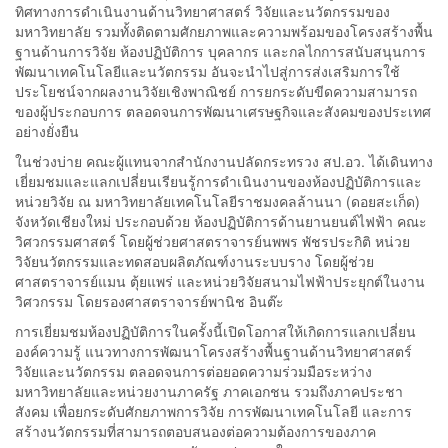
ทิศทางการดำเนินงานด้านวิทยาศาสตร์ วิจัยและนวัตกรรมของ
มหาวิทยาลัย รวมทั้งติดตามศักยภาพและความพร้อมของโครงสร้างพื้น
ฐานด้านการวิจัย ห้องปฏิบัติการ บุคลากร และกลไกการสนับสนุนการ
พัฒนาเทคโนโลยีและนวัตกรรม อันจะนำไปสู่การส่งเสริมการใช้
ประโยชน์จากผลงานวิจัยเชิงพาณิชย์ การยกระดับขีดความสามารถ
ของผู้ประกอบการ ตลอดจนการพัฒนาเศรษฐกิจและสังคมของประเทศ
อย่างยั่งยืน
ในช่วงบ่าย คณะผู้แทนจากสำนักงานปลัดกระทรวง สป.อว. ได้เดินทาง
เยี่ยมชมและแลกเปลี่ยนเรียนรู้การดำเนินงานของห้องปฏิบัติการและ
หน่วยวิจัย ณ มหาวิทยาลัยเทคโนโลยีราชมงคลล้านนา (ดอยสะเก็ด)
จังหวัดเชียงใหม่ ประกอบด้วย ห้องปฏิบัติการด้านยานยนต์ไฟฟ้า คณะ
วิศวกรรมศาสตร์ โดยผู้ช่วยศาสตราจารย์นพพร พัชรประกิติ หน่วย
วิจัยนวัตกรรมและทดสอบผลิตภัณฑ์งานระบบราง โดยผู้ช่วย
ศาสตราจารย์แมน ตุ้ยแพร่ และหน่วยวิจัยสนามไฟฟ้าประยุกต์ในงาน
วิศวกรรม โดยรองศาสตราจารย์พานิช อินต๊ะ
การเยี่ยมชมห้องปฏิบัติการในครั้งนี้เปิดโอกาสให้เกิดการแลกเปลี่ยน
องค์ความรู้ แนวทางการพัฒนาโครงสร้างพื้นฐานด้านวิทยาศาสตร์
วิจัยและนวัตกรรม ตลอดจนการต่อยอดความร่วมมือระหว่าง
มหาวิทยาลัยและหน่วยงานภาครัฐ ภาคเอกชน รวมถึงภาคประชา
สังคม เพื่อยกระดับศักยภาพการวิจัย การพัฒนาเทคโนโลยี และการ
สร้างนวัตกรรมที่สามารถตอบสนองต่อความต้องการของภาค