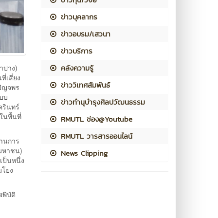
ข่าวบุคลากร
ข่าวอบรม/เสวนา
ข่าวบริการ
คลังความรู้
ลำปาง)
่เสี่ยง
ข่าววิเทศสัมพันธ์
.ปัญจพร
แบบ
ข่าวทำนุบำรุงศิลปวัฒนธรรม
รินทร์
นพื้นที่
RMUTL ช่อง@Youtube
RMUTL วารสารออนไลน์
้านการ
ารมหาชน)
News Clipping
ป็นหนึ่ง
อมโยง
ิบัติ