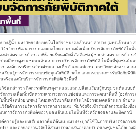
ลำปางสู้น้ำ มหาวิทยาลัยเทคโนโลยีราชมงคลล้านนา ลำปาง (มทร.ล้านนา 
ย “การพัฒนาระบบและกลไกความร่วมมือเพื่อบริหารจัดการภัยพิบัติในพื้นที
งศาสตราจารย์ ดร.ว่าที่ร้อยตรีทนงศักดิ์ สัสดีแพง ผู้ช่วยศาสตราจารย์ ดร
รฯ ร่วมศึกษาดูงานชุมชนต้นแบบการบริหารจัดการภัยพิบัติ ในพื้นที่ชุมชนต้น
า, องค์การบริหารส่วนตำบลม่วงเตี้ย อำเภอแม่ลาน, มหาวิทยาลัยสงขลานค
ยนเรียนรู้การจัดการระบบข้อมูลภัยพิบัติ กลไก และกระบวนการรับมือภัยพิบัติใ
ิงของนักบริหารจัดการภัยพิบัติเชิงพื้นที่
ย กล่าวว่า กิจกรรมศึกษาดูงานและแลกเปลี่ยนเรียนรู้กับชุมชนต้นแบบด
และนวัตกรรมเพื่อเพิ่มขีดความสามารถการแข่งขันและการพัฒนาพื้นที่ (องค์ก
บพื้นที่ (หน่วย บพท.) โดยมหาวิทยาลัยเทคโนโลยีราชมงคลล้านนา ลำปาง เ
ิจัยด้านการบริหารจัดการสาธารณภัย ทีมวิจัยจึงเข้าร่วมกิจกรรมเพื่อเชื่
ปแบบการจัดการภัยพิบัติของชุมชนต้นแบบในพื้นที่จังหวัดสงขลาและปัตตานี
วามรู้และบทเรียนจากพื้นที่ต้นแบบมาประยุกต์ใช้ในการบริหารจัดการภัยพ
วัดลำปาง และต่อยอดงานวิจัยให้สามารถตอบสนองต่อบริบทของชุมชนได้อย่างมี