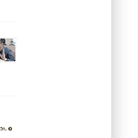
ิท...