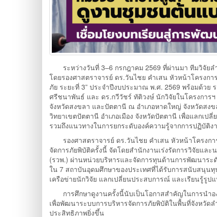
ระหว่างวันที่ 3–6 กรกฎาคม 2569 ที่ผ่านมา ทีมวิจัย
โดยรองศาสตราจารย์ ดร.วันไชย คำเสน หัวหน้าโครงการวิจั
ภัย ระยะที่ 3” ประจำปีงบประมาณ พ.ศ. 2569 พร้อมด้วย รอ
ศรีชนาพันธ์ และ ดร.กวีวัชร์ ทัติวงษ์ นักวิจัยในโครงกา
จังหวัดสงขลา และปัตตานี ณ อำเภอหาดใหญ่ จังหวัดสงขล
วิทยาเขตปัตตานี อำเภอเมือง จังหวัดปัตตานี เพื่อแลกเปลี่
รวมถึงแนวทางในการยกระดับองค์ความรู้จากการปฏิบัติงานจร
รองศาสตราจารย์ ดร.วันไชย คำเสน หัวหน้าโครงการวิจั
จัดการภัยพิบัติครั้งนี้ จัดโดยสำนักงานเร่งรัดการวิจัย
(รวพ.) ผ่านหน่วยบริหารและจัดการทุนด้านการพัฒนาระดั
ใน 7 สถาบันอุดมศึกษาของประเทศที่ได้รับการสนับสนุนทุนว
เครือข่ายนักวิจัย แลกเปลี่ยนประสบการณ์ และเรียนรู้รู
การศึกษาดูงานครั้งนี้นับเป็นโอกาสสำคัญในการนำองค์ค
เพื่อพัฒนาระบบการบริหารจัดการภัยพิบัติในพื้นที่จังห
ประสิทธิภาพยิ่งขึ้น