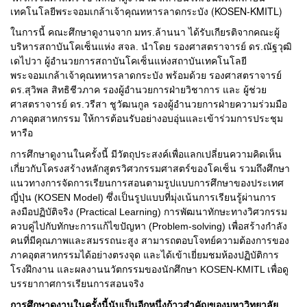
เทคโนโลยีพระจอมเกล้าเจ้าคุณทหารลาดกระบัง (KOSEN-KMITL)
ในการนี้ คณะศึกษาดูงานจาก มทร.ล้านนา ได้รับเกียรติจากคณะผู้
บริหารสถาบันโคเซ็นแห่ง สจล. นำโดย รองศาสตราจารย์ ดร.ณัฐวุฒิ
เดไปวา ผู้อำนวยการสถาบันโคเซ็นแห่งสถาบันเทคโนโลยี
พระจอมเกล้าเจ้าคุณทหารลาดกระบัง พร้อมด้วย รองศาสตราจารย์
ดร.สุวิพล สิทธิชีวภาค รองผู้อำนวยการฝ่ายวิชาการ และ ผู้ช่วย
ศาสตราจารย์ ดร.วรีสา ชูวัฒนกูล รองผู้อำนวยการฝ่ายความร่วมมือ
ภาคอุตสาหกรรม ให้การต้อนรับอย่างอบอุ่นและเข้าร่วมการประชุม
หารือ
การศึกษาดูงานในครั้งนี้ มีวัตถุประสงค์เพื่อแลกเปลี่ยนความคิดเห็น
เกี่ยวกับโครงสร้างหลักสูตรวิศวกรรมศาสตร์ของโคเซ็น รวมถึงศึกษา
แนวทางการจัดการเรียนการสอนตามรูปแบบการศึกษาของประเทศ
ญี่ปุ่น (KOSEN Model) ซึ่งเป็นรูปแบบที่มุ่งเน้นการเรียนรู้ผ่านการ
ลงมือปฏิบัติจริง (Practical Learning) การพัฒนาทักษะทางวิศวกรรม
ควบคู่ไปกับทักษะการแก้ไขปัญหา (Problem-solving) เพื่อสร้างกำลัง
คนที่มีคุณภาพและสมรรถนะสูง สามารถตอบโจทย์ความต้องการของ
ภาคอุตสาหกรรมได้อย่างตรงจุด และ
ได้เข้าเยี่ยมชมห้องปฏิบัติการ
โรงฝึกงาน และผลงานนวัตกรรมของนักศึกษา KOSEN-KMITL เพื่อดู
บรรยากาศการเรียนการสอนจริง
การศึกษาดูงานในครั้งนี้นับเป็นอีกหนึ่งก้าวสำคัญของมหาวิทยาลัย