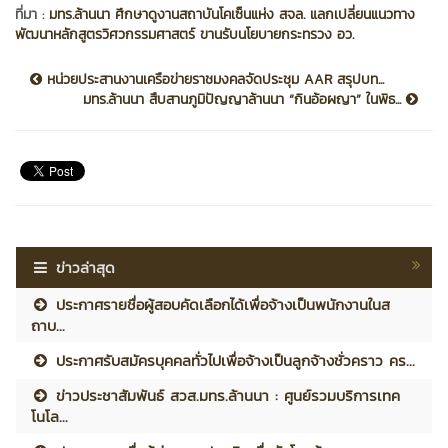
ที่มา :
มทร.ล้านนา ศึกษาดูงานสถาบันโคเซ็นแห่ง สจล. แลกเปลี่ยนแนวทาง
พัฒนาหลักสูตรวิศวกรรมศาสตร์ ขานรับนโยบายกระทรวง อว.
หน่วยประสานงานเครือข่ายราชมงคลจัดประชุม AAR สรุปบท...
มทร.ล้านนา สืบสานภูมิปัญญาล้านนา “กินอ้อผญา” ในพิธ...
ข่าวล่าสุด
ประกาศรายชื่อผู้สอบคัดเลือกได้เพื่อจ้างเป็นพนักงานในส
ถาบ...
ประกาศรับสมัครบุคคลทั่วไปเพื่อจ้างเป็นลูกจ้างชั่วคราว คร...
ข่าวประชาสัมพันธ์ สวส.มทร.ล้านนา : ศูนย์รวมบริการเทค
โนโล...