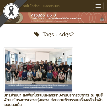
มหาวิทยาลัยเทคโนโลยีราชมงคลล้านนา
Toggl
Navig
Tags : sdgs2
มทร.ล้านนา ลงพื้นที่ประเมินผลกระทบงานบริการวิชาการ ณ ศูนย์
พัฒนาโครงการหลวงทุ่งหลวง ต่อยอดนวัตกรรมเครื่องสลัดน้ำผัก
ระบบลมเย็น